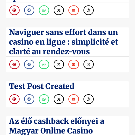
Naviguer sans effort dans un
casino en ligne : simplicité et
clarté au rendez-vous
Test Post Created
Az élő cashback előnyei a
Magyar Online Casino