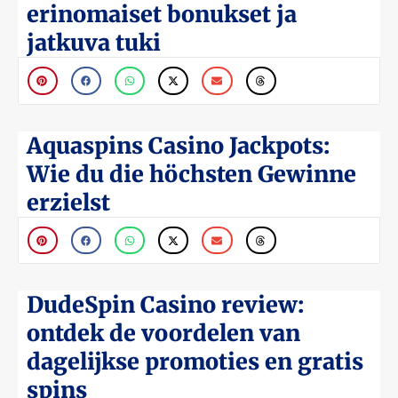
erinomaiset bonukset ja
jatkuva tuki
Aquaspins Casino Jackpots:
Wie du die höchsten Gewinne
erzielst
DudeSpin Casino review:
ontdek de voordelen van
dagelijkse promoties en gratis
spins