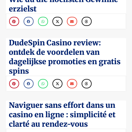
erzielst
DudeSpin Casino review:
ontdek de voordelen van
dagelijkse promoties en gratis
spins
Naviguer sans effort dans un
casino en ligne : simplicité et
clarté au rendez-vous