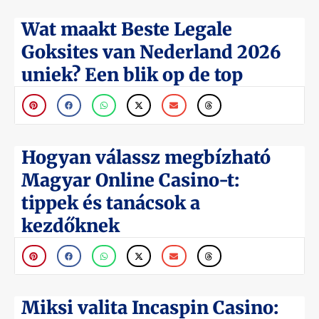
Wat maakt Beste Legale
Goksites van Nederland 2026
uniek? Een blik op de top
Hogyan válassz megbízható
Magyar Online Casino-t:
tippek és tanácsok a
kezdőknek
Miksi valita Incaspin Casino: