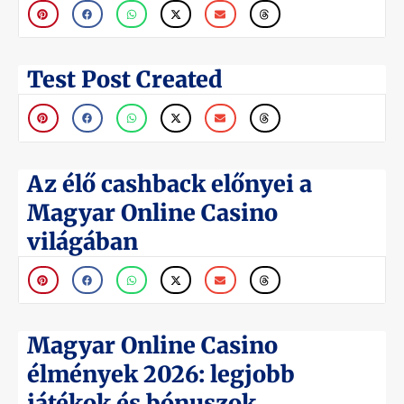
Test Post Created
Az élő cashback előnyei a
Magyar Online Casino
világában
Magyar Online Casino
élmények 2026: legjobb
játékok és bónuszok