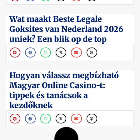
uniek? Een blik op de top
Hogyan válassz megbízható
Magyar Online Casino-t:
tippek és tanácsok a
kezdőknek
Miksi valita Incaspin Casino:
erinomaiset bonukset ja
jatkuva tuki