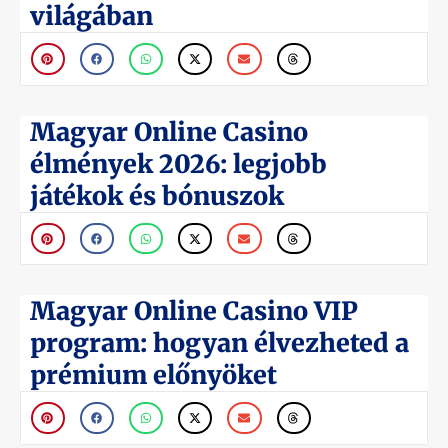
What you need to know about
the best online casinos in
Australia: Essential tips
Wat maakt Beste Legale
Goksites van Nederland 2026
uniek? Een blik op de top
Hogyan válassz megbízható