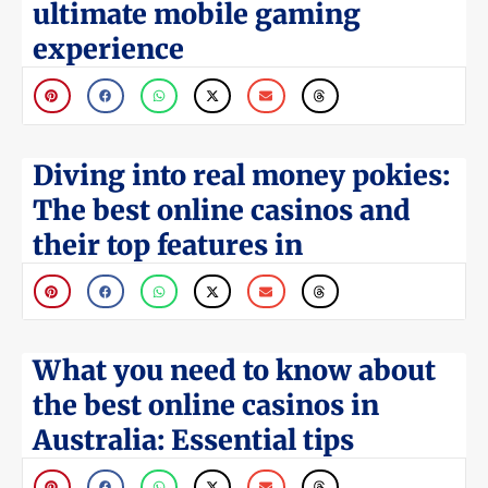
Een beginnersgids voor casino
bonussen: zo claim je jouw
voordelen
Unlocking fast payouts at
Online Pokies NZ: A
comprehensive look at
payment methods