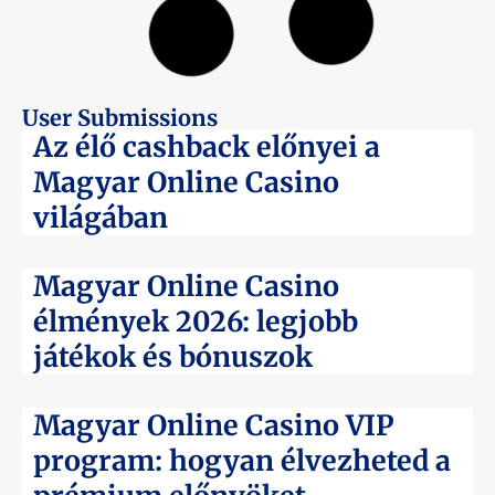
Magyar Online Casino VIP
program: hogyan élvezheted a
prémium előnyöket
Een beginnersgids voor casino
bonussen: zo claim je jouw
voordelen
Unlocking fast payouts at
Online Pokies NZ: A