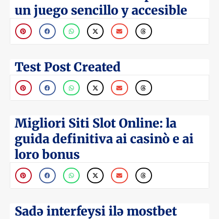
Test Post Created
Migliori Siti Slot Online: la
guida definitiva ai casinò e ai
loro bonus
Sadə interfeysi ilə mostbet
yeni başlayanlar üçün əlçatan