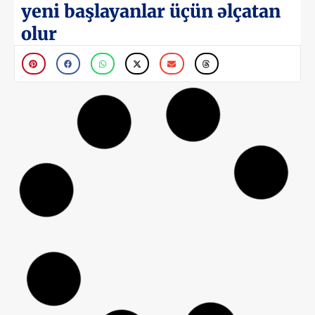
olur
Az élő cashback előnyei a
Magyar Online Casino
világában
Magyar Online Casino
élmények 2026: legjobb
játékok és bónuszok