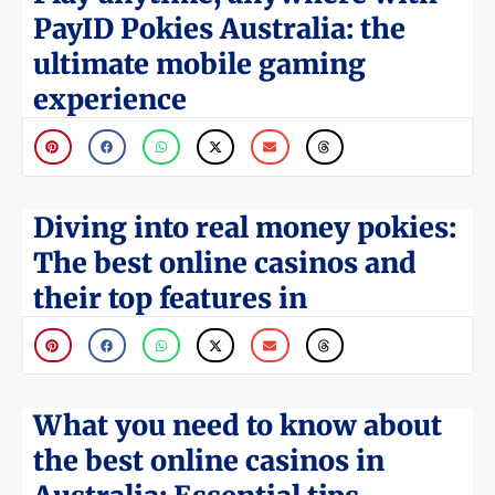
ultimate mobile gaming
experience
Diving into real money pokies:
The best online casinos and
their top features in
What you need to know about
the best online casinos in
Australia: Essential tips