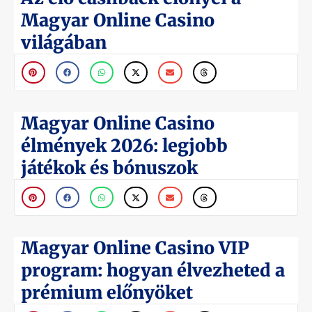
világában
Magyar Online Casino
élmények 2026: legjobb
játékok és bónuszok
Magyar Online Casino VIP
program: hogyan élvezheted a
prémium előnyöket