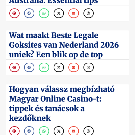
Wat maakt Beste Legale
Goksites van Nederland 2026
uniek? Een blik op de top
Hogyan válassz megbízható
Magyar Online Casino-t:
tippek és tanácsok a
kezdőknek