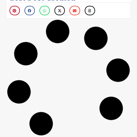
casino en ligne : simplicité et
clarté au rendez-vous
Test Post Created
Az élő cashback előnyei a
Magyar Online Casino
világában