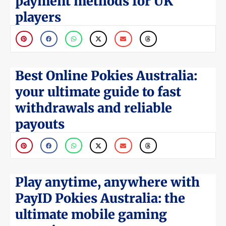
Best Online Pokies Australia:
your ultimate guide to fast
withdrawals and reliable
payouts
Play anytime, anywhere with
PayID Pokies Australia: the
ultimate mobile gaming
experience