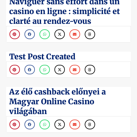
Test Post Created
Az élő cashback előnyei a
Magyar Online Casino
világában
Magyar Online Casino
élmények 2026: legjobb
játékok és bónuszok