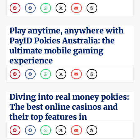
Play anytime, anywhere with
PayID Pokies Australia: the
ultimate mobile gaming
experience
Diving into real money pokies:
The best online casinos and
their top features in