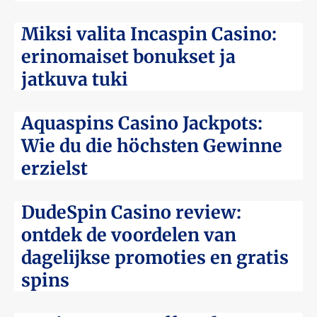
Miksi valita Incaspin Casino:
erinomaiset bonukset ja
jatkuva tuki
Aquaspins Casino Jackpots:
Wie du die höchsten Gewinne
erzielst
DudeSpin Casino review:
ontdek de voordelen van
dagelijkse promoties en gratis
spins