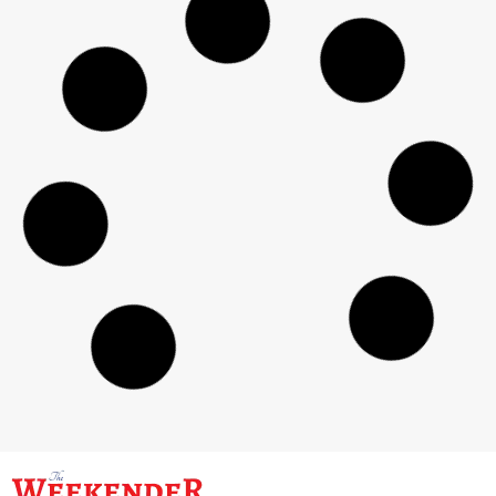
Spins Of Glory Casino – Vše o
rychlém přístupu, bonusech a
hrách
Miksi valita Incaspin Casino:
erinomaiset bonukset ja
jatkuva tuki
Aquaspins Casino Jackpots:
Wie du die höchsten Gewinne
erzielst
DudeSpin Casino review:
ontdek de voordelen van