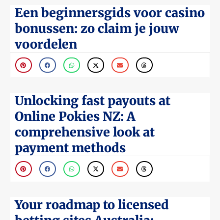
Een beginnersgids voor casino
bonussen: zo claim je jouw
voordelen
Unlocking fast payouts at
Online Pokies NZ: A
comprehensive look at
payment methods
Your roadmap to licensed
betting sites Australia: