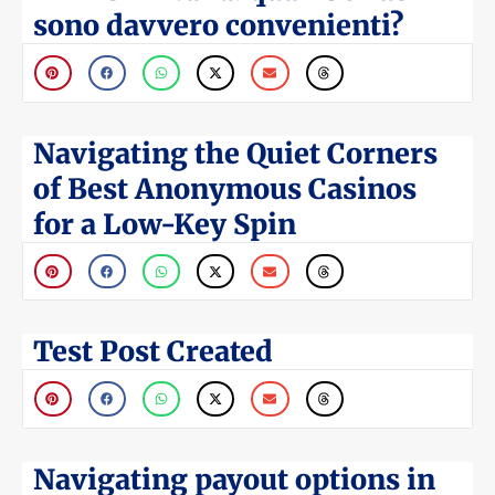
Navigating the Quiet Corners
of Best Anonymous Casinos
for a Low-Key Spin
Test Post Created
Navigating payout options in
non gamstop casinos can make