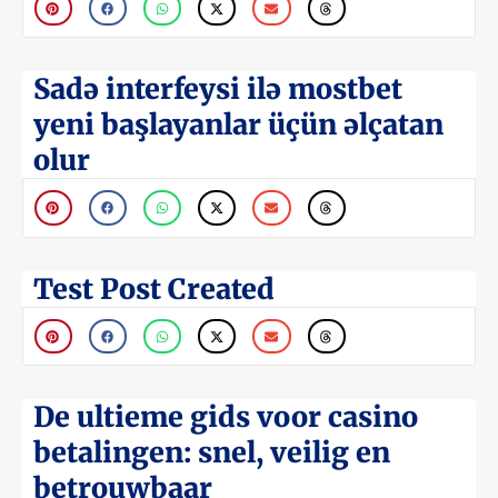
Sadə interfeysi ilə mostbet
yeni başlayanlar üçün əlçatan
olur
Test Post Created
De ultieme gids voor casino
betalingen: snel, veilig en
betrouwbaar