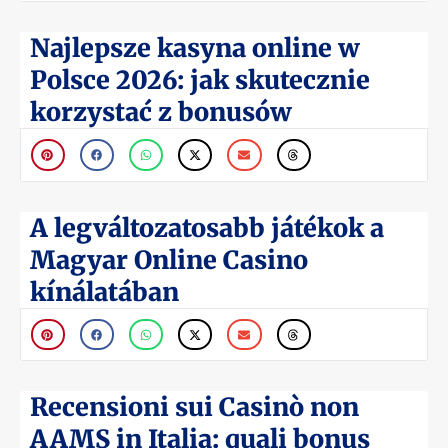
Najlepsze kasyna online w
Polsce 2026: jak skutecznie
korzystać z bonusów
A legváltozatosabb játékok a
Magyar Online Casino
kínálatában
Recensioni sui Casinò non
AAMS in Italia: quali bonus
sono davvero convenienti?