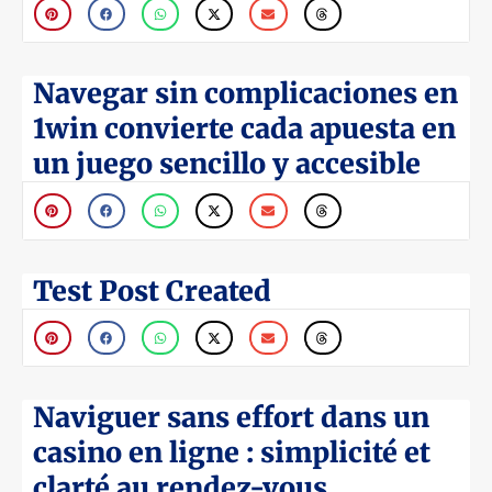
Navegar sin complicaciones en
1win convierte cada apuesta en
un juego sencillo y accesible
Test Post Created
Naviguer sans effort dans un
casino en ligne : simplicité et
clarté au rendez-vous