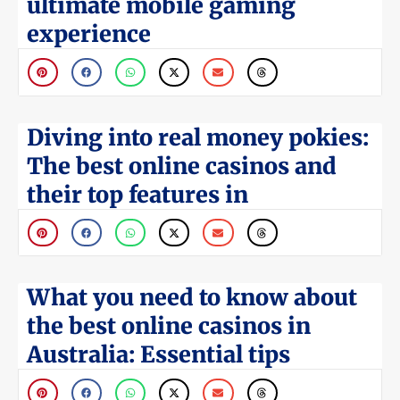
experience
Diving into real money pokies:
The best online casinos and
their top features in
What you need to know about
the best online casinos in
Australia: Essential tips