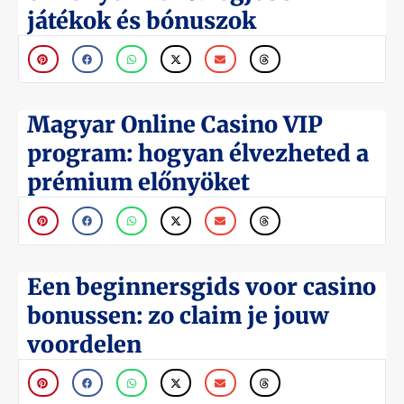
Magyar Online Casino VIP
program: hogyan élvezheted a
prémium előnyöket
Een beginnersgids voor casino
bonussen: zo claim je jouw
voordelen