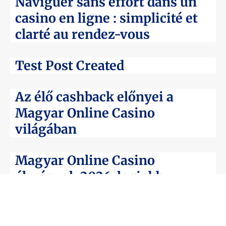
Magyar Online Casino
élmények 2026: legjobb
játékok és bónuszok
Magyar Online Casino VIP
program: hogyan élvezheted a
prémium előnyöket
Een beginnersgids voor casino
bonussen: zo claim je jouw