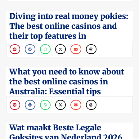
Diving into real money pokies:
The best online casinos and
their top features in
What you need to know about
the best online casinos in
Australia: Essential tips
Wat maakt Beste Legale
Goksites van Nederland 2026