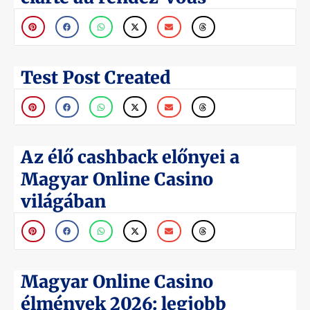
Test Post Created
Az élő cashback előnyei a
Magyar Online Casino
világában
Magyar Online Casino
élmények 2026: legjobb
játékok és bónuszok