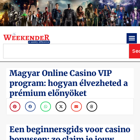
their top features in
What you need to know about
the best online casinos in
Australia: Essential tips
Wat maakt Beste Legale
Goksites van Nederland 2026
uniek? Een blik op de top