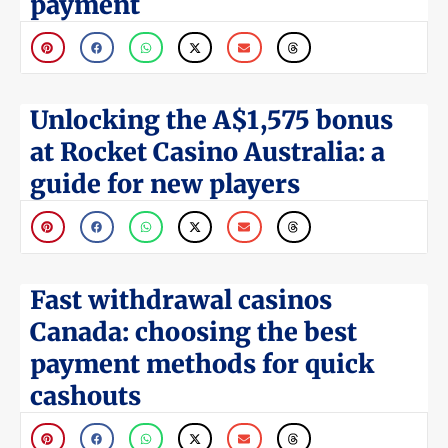
1win convierte cada apuesta en
un juego sencillo y accesible
Test Post Created
Migliori Siti Slot Online: la
guida definitiva ai casinò e ai
loro bonus