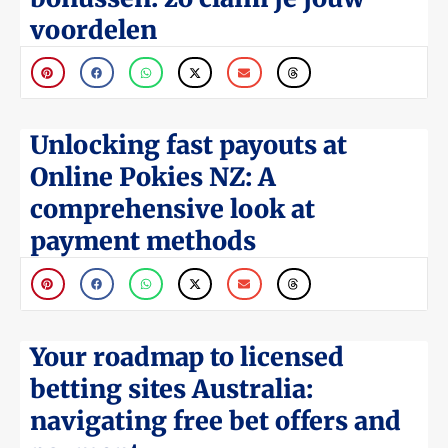
Hogyan válassz megbízható
Magyar Online Casino-t:
tippek és tanácsok a
kezdőknek
Bästa betting utan svensk
licens i 2026: vad du behöver
veta om bonusar och
Navegar sin complicaciones en