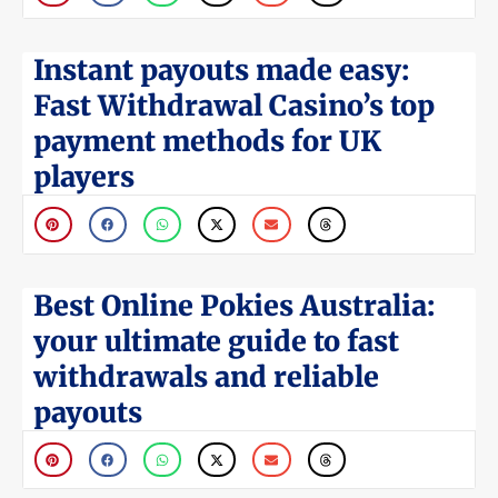
Sadə interfeysi ilə mostbet
yeni başlayanlar üçün əlçatan
olur
Test Post Created
De ultieme gids voor casino
betalingen: snel, veilig en
betrouwbaar