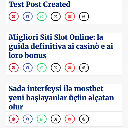
Best Online Pokies Australia:
your ultimate guide to fast
withdrawals and reliable
payouts
Play anytime, anywhere with
PayID Pokies Australia: the
ultimate mobile gaming
experience