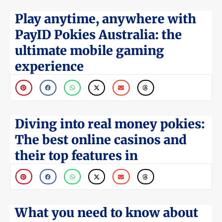
Magyar Online Casino VIP
program: hogyan élvezheted a
prémium előnyöket
Een beginnersgids voor casino
bonussen: zo claim je jouw
voordelen
Unlocking fast payouts at
Online Pokies NZ: A