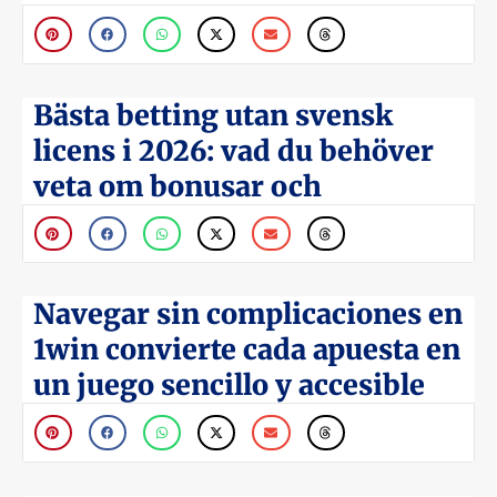
Fast withdrawal casinos
Canada: choosing the best
payment methods for quick
cashouts
Instant payouts made easy:
Fast Withdrawal Casino’s top
payment methods for UK
players