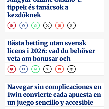
tippek és tanácsok a
kezdőknek
Bästa betting utan svensk
licens i 2026: vad du behöver
veta om bonusar och
Navegar sin complicaciones en
1win convierte cada apuesta en
un juego sencillo y accesible