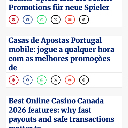
Promotions für neue Spieler
Casas de Apostas Portugal
mobile: jogue a qualquer hora
com as melhores promoções
de
Best Online Casino Canada
2026 features: why fast
payouts and safe transactions