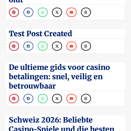
Test Post Created
De ultieme gids voor casino
betalingen: snel, veilig en
betrouwbaar
Schweiz 2026: Beliebte
Casino-Spiele und die besten