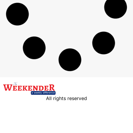
All rights reserved