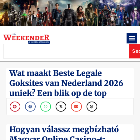
Se
Wat maakt Beste Legale
Goksites van Nederland 2026
uniek? Een blik op de top
Hogyan válassz megbízható
Magyar Online Casino-t: