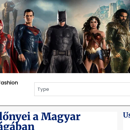
Fashion
előnyei a Magyar
U
lágában