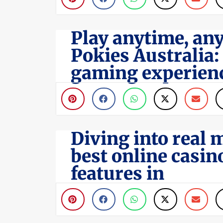
Play anytime, an
Pokies Australia:
gaming experien
Diving into real
best online casin
features in