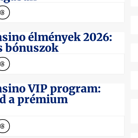
asino élmények 2026:
és bónuszok
asino VIP program:
ed a prémium