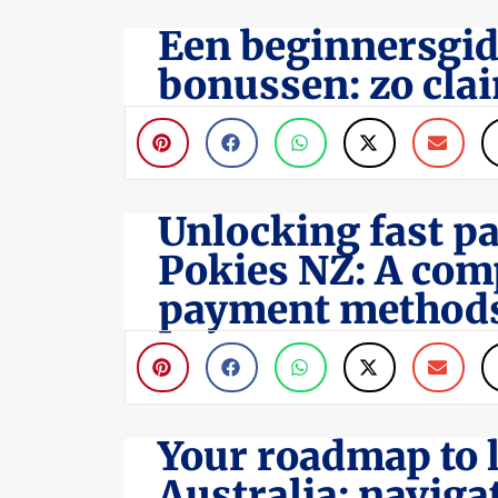
Een beginnersgid
bonussen: zo cla
Unlocking fast pa
Pokies NZ: A com
payment method
Your roadmap to l
Australia: navigat