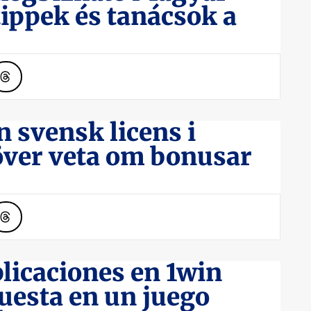
tippek és tanácsok a
n svensk licens i
över veta om bonusar
licaciones en 1win
uesta en un juego