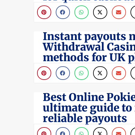
Instant payouts 
Withdrawal Casin
methods for UK p
Best Online Pokie
ultimate guide to
reliable payouts