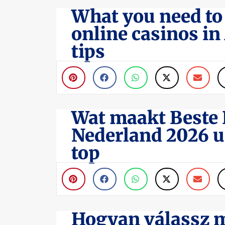
What you need to
online casinos in
tips
Wat maakt Beste 
Nederland 2026 u
top
Hogyan válassz 