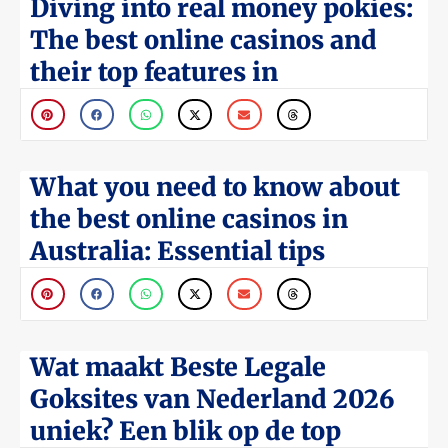
What you need to know about
the best online casinos in
Australia: Essential tips
Wat maakt Beste Legale
Goksites van Nederland 2026
uniek? Een blik op de top
Hogyan válassz megbízható
Magyar Online Casino-t:
tippek és tanácsok a