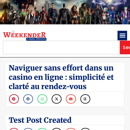
Naviguer sans effort dans un
casino en ligne : simplicité et
clarté au rendez-vous
Test Post Created
Az élő cashback előnyei a
Magyar Online Casino
világában