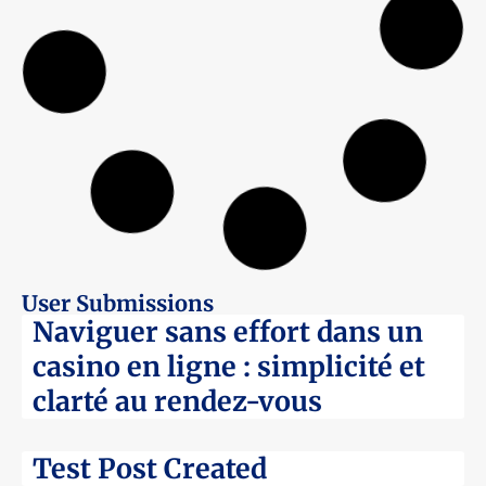
User Submissions
Naviguer sans effort dans un
casino en ligne : simplicité et
clarté au rendez-vous
Test Post Created
Az élő cashback előnyei a
Magyar Online Casino
világában