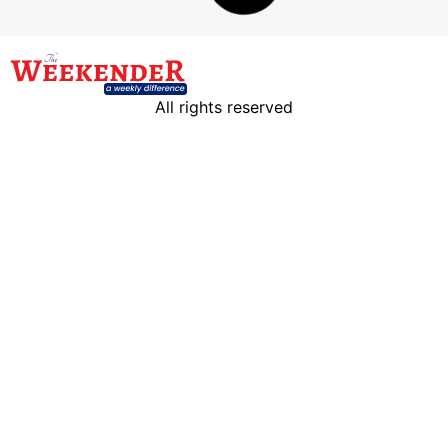
Een beginnersgids voor casino
bonussen: zo claim je jouw
voordelen