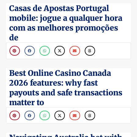
Casas de Apostas Portugal
mobile: jogue a qualquer hora
com as melhores promoções
de
Best Online Casino Canada
2026 features: why fast
payouts and safe transactions
matter to