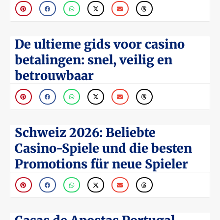
De ultieme gids voor casino
betalingen: snel, veilig en
betrouwbaar
Schweiz 2026: Beliebte
Casino-Spiele und die besten
Promotions für neue Spieler