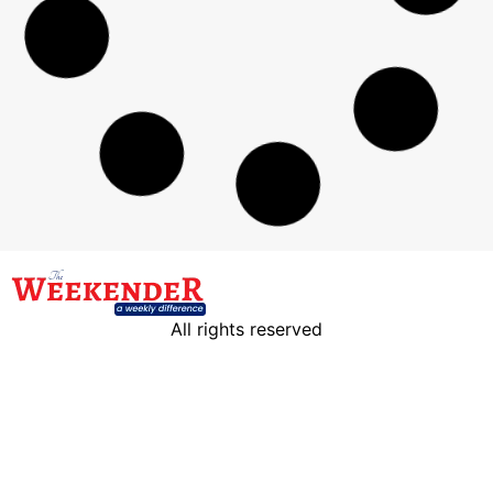
All rights reserved