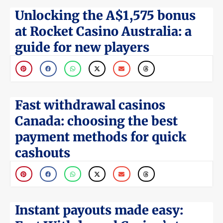
Unlocking the A$1,575 bonus
at Rocket Casino Australia: a
guide for new players
Fast withdrawal casinos
Canada: choosing the best
payment methods for quick
cashouts
Instant payouts made easy: