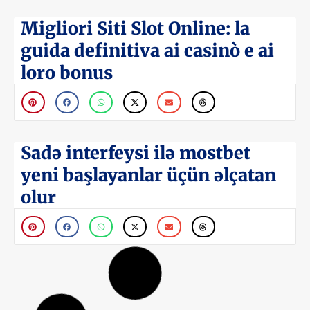
Migliori Siti Slot Online: la
guida definitiva ai casinò e ai
loro bonus
Sadə interfeysi ilə mostbet
yeni başlayanlar üçün əlçatan
olur