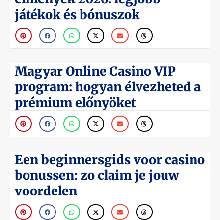
játékok és bónuszok
Magyar Online Casino VIP
program: hogyan élvezheted a
prémium előnyöket
Een beginnersgids voor casino
bonussen: zo claim je jouw
voordelen