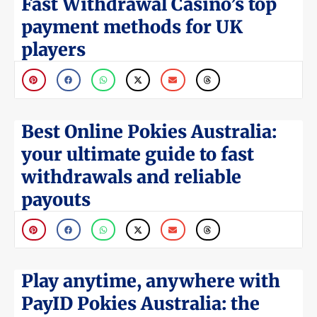
Fast Withdrawal Casino’s top
payment methods for UK
players
Best Online Pokies Australia:
your ultimate guide to fast
withdrawals and reliable
payouts
Play anytime, anywhere with
PayID Pokies Australia: the