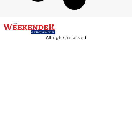
All rights reserved