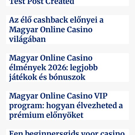
Test Post Created
Az élő cashback előnyei a
Magyar Online Casino
világában
Magyar Online Casino
élmények 2026: legjobb
játékok és bónuszok
Magyar Online Casino VIP
program: hogyan élvezheted a
prémium előnyöket
Een beginnersgids voor casino