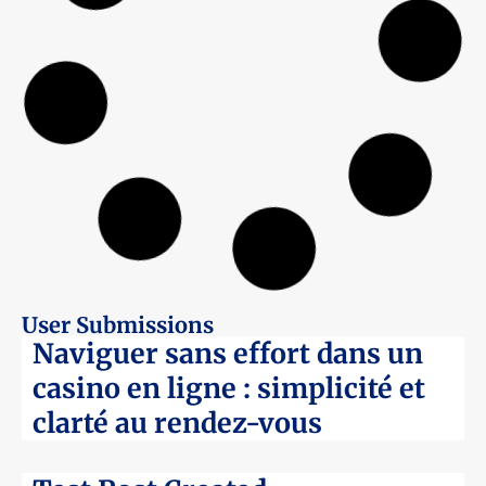
User Submissions
Naviguer sans effort dans un
casino en ligne : simplicité et
clarté au rendez-vous