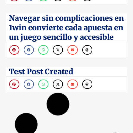
Navegar sin complicaciones en
1win convierte cada apuesta en
un juego sencillo y accesible
Test Post Created