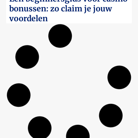
bonussen: zo claim je jouw
voordelen