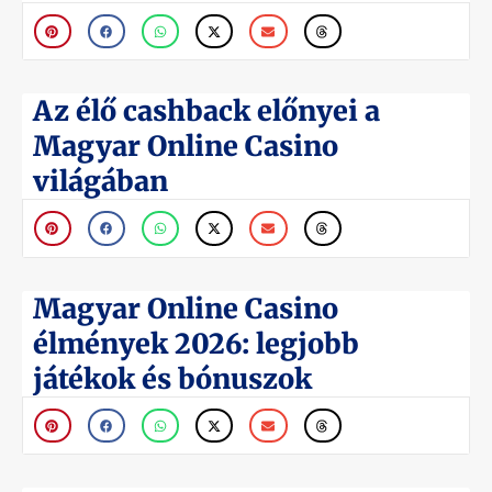
Az élő cashback előnyei a
Magyar Online Casino
világában
Magyar Online Casino
élmények 2026: legjobb
játékok és bónuszok