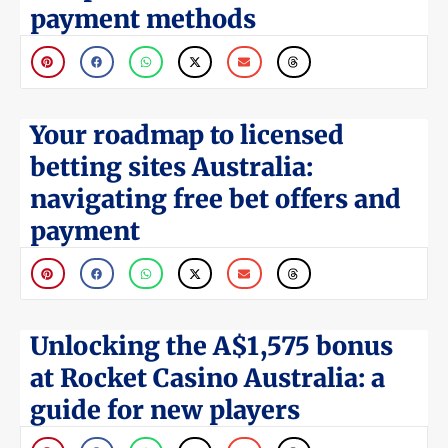
payment methods
Your roadmap to licensed
betting sites Australia:
navigating free bet offers and
payment
Unlocking the A$1,575 bonus
at Rocket Casino Australia: a
guide for new players