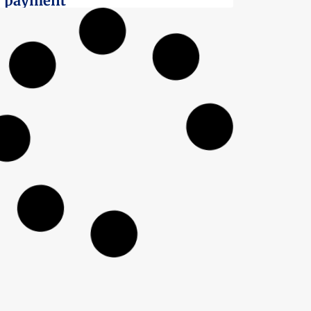
payment
Az élő cashback előnyei a
Magyar Online Casino
világában
Magyar Online Casino
élmények 2026: legjobb
játékok és bónuszok
Magyar Online Casino VIP
program: hogyan élvezheted
a prémium előnyöket
Een beginnersgids voor
casino bonussen: zo claim je
jouw voordelen
Unlocking fast payouts at
Online Pokies NZ: A