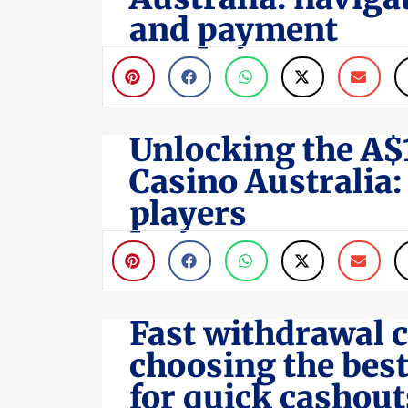
and payment
Unlocking the A$
Casino Australia:
players
Fast withdrawal 
choosing the be
for quick cashout