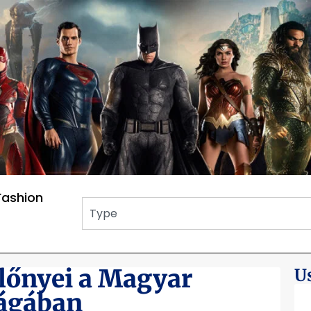
Fashion
előnyei a Magyar
U
lágában