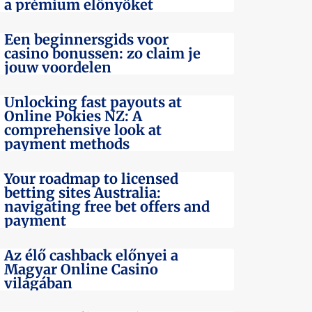
a prémium előnyöket
Een beginnersgids voor
casino bonussen: zo claim je
jouw voordelen
Unlocking fast payouts at
Online Pokies NZ: A
comprehensive look at
payment methods
Your roadmap to licensed
betting sites Australia:
navigating free bet offers and
payment
Az élő cashback előnyei a
Magyar Online Casino
világában