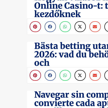
Online Casino-t: 
kezdőknek
Bästa betting uta
2026: vad du beh
och
Navegar sin comp
convierte cada ap