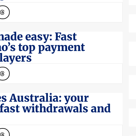
made easy: Fast
o’s top payment
layers
s Australia: your
 fast withdrawals and