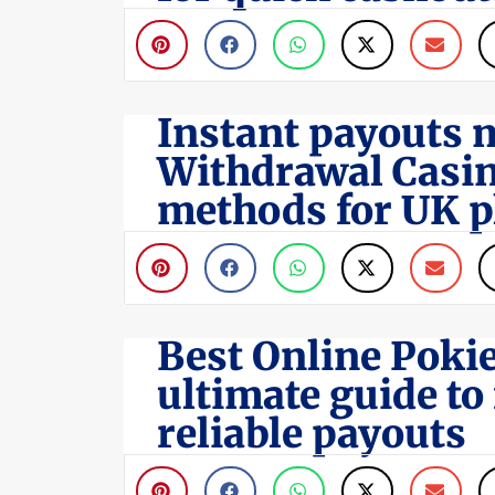
Instant payouts 
Withdrawal Casin
methods for UK p
Best Online Pokie
ultimate guide to
reliable payouts