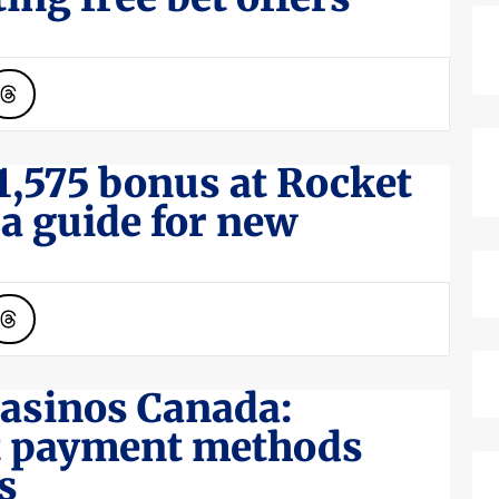
1,575 bonus at Rocket
 a guide for new
casinos Canada:
st payment methods
s