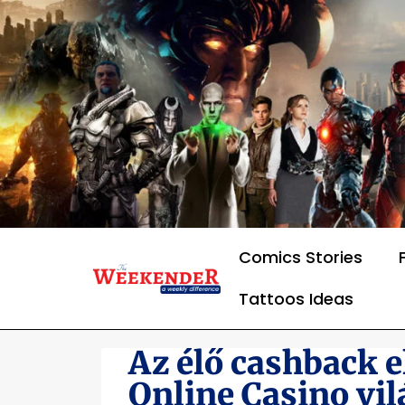
Comics Stories
Tattoos Ideas
Az élő cashback 
Online Casino vi