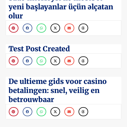
yeni başlayanlar üçün əlçatan
olur
Test Post Created
De ultieme gids voor casino
betalingen: snel, veilig en
betrouwbaar