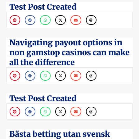
Test Post Created
Navigating payout options in
non gamstop casinos can make
all the difference
Test Post Created
Bästa betting utan svensk