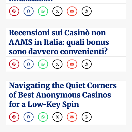
Recensioni sui Casinò non
AAMS in Italia: quali bonus
sono davvero convenienti?
Navigating the Quiet Corners
of Best Anonymous Casinos
for a Low-Key Spin