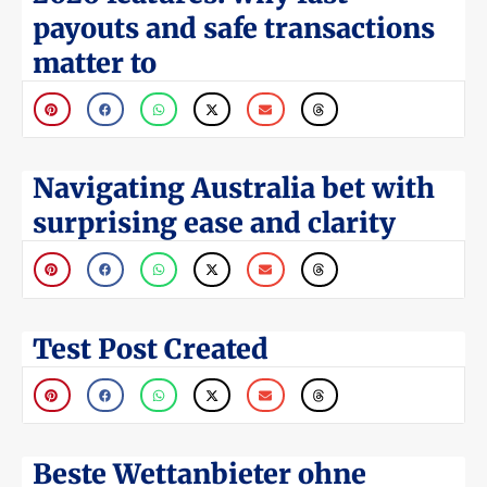
payouts and safe transactions
matter to
Navigating Australia bet with
surprising ease and clarity
Test Post Created
Beste Wettanbieter ohne