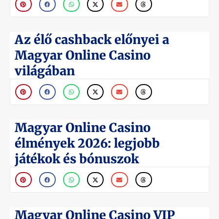
PayID Pokies Australia: the
ultimate mobile gaming
experience
Diving into real money pokies:
The best online casinos and
their top features in
What you need to know about
the best online casinos in