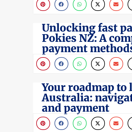
Unlocking fast pa
Pokies NZ: A com
payment method
Your roadmap to l
Australia: navigat
and payment