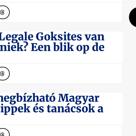
Legale Goksites van
niek? Een blik op de
megbízható Magyar
tippek és tanácsok a