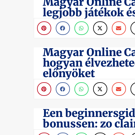
Magyar Online C
legjobb játékok 
Magyar Online C
hogyan élvezhet
előnyöket
Een beginnersgid
bonussen: zo cla