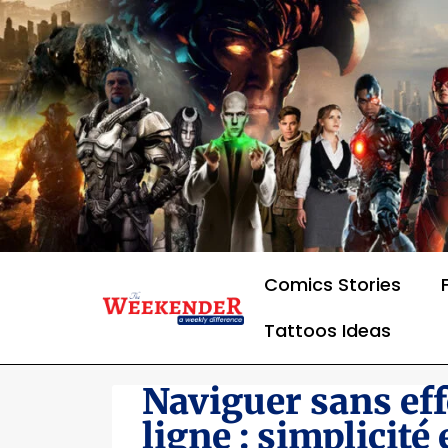
Comics Stories
Tattoos Ideas
Naviguer sans eff
ligne : simplicité