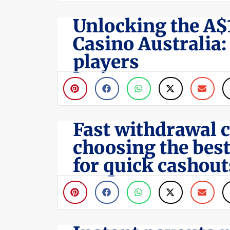
Unlocking the A$
Casino Australia:
players
Fast withdrawal 
choosing the be
for quick cashout