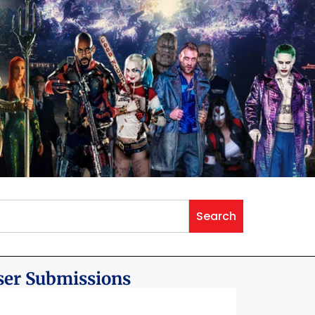
Search
ser Submissions