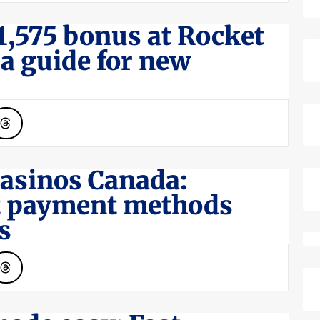
1,575 bonus at Rocket
 a guide for new
casinos Canada:
st payment methods
s