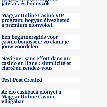
játékok és bónuszok
Magyar Online Casino VIP
program: hogyan élvezheted
a prémium előnyöket
Een beginnersgids voor
casino bonussen: zo claim je
jouw voordelen
Naviguer sans effort dans un
casino en ligne : simplicité et
clarté au rendez-vous
Test Post Created
Az élő cashback előnyei a
Magyar Online Casino
világában