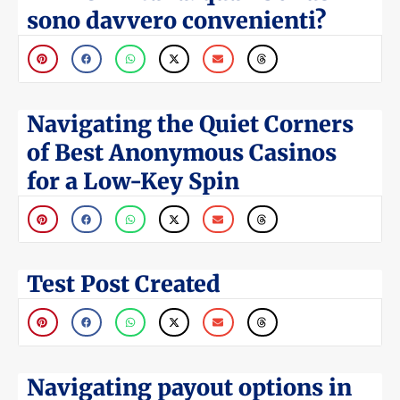
Navigating the Quiet Corners
of Best Anonymous Casinos
for a Low-Key Spin
Test Post Created
Navigating payout options in
non gamstop casinos can make