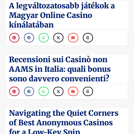
Magyar Online Casino
kínálatában
Recensioni sui Casinò non
AAMS in Italia: quali bonus
sono davvero convenienti?
Navigating the Quiet Corners
of Best Anonymous Casinos
for a Low-Key Spin