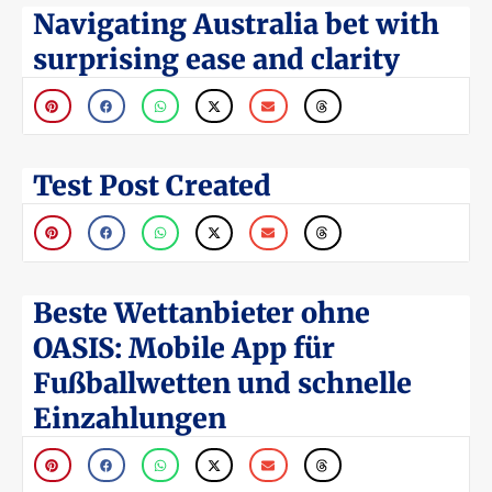
surprising ease and clarity
Test Post Created
Beste Wettanbieter ohne
OASIS: Mobile App für
Fußballwetten und schnelle
Einzahlungen