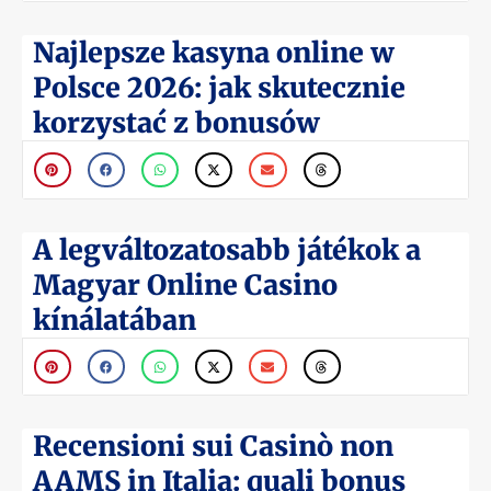
Najlepsze kasyna online w
Polsce 2026: jak skutecznie
korzystać z bonusów
A legváltozatosabb játékok a
Magyar Online Casino
kínálatában
Recensioni sui Casinò non
AAMS in Italia: quali bonus
sono davvero convenienti?