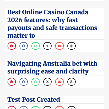
Best Online Casino Canada
2026 features: why fast
payouts and safe transactions
matter to
Navigating Australia bet with
surprising ease and clarity
Test Post Created