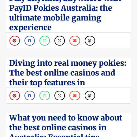
ultimate mobile gaming
experience
Diving into real money pokies:
The best online casinos and
their top features in
What you need to know about
the best online casinos in
Australia: Essential tips