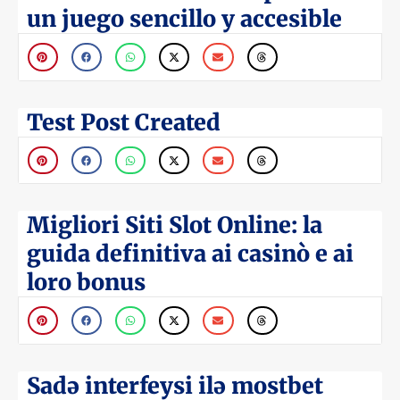
Test Post Created
Migliori Siti Slot Online: la
guida definitiva ai casinò e ai
loro bonus
Sadə interfeysi ilə mostbet
yeni başlayanlar üçün əlçatan