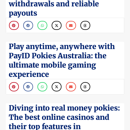
Play anytime, anywhere with
PayID Pokies Australia: the
ultimate mobile gaming
experience
Diving into real money pokies:
The best online casinos and
their top features in