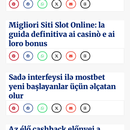
Migliori Siti Slot Online: la
guida definitiva ai casinò e ai
loro bonus
Sadə interfeysi ilə mostbet
yeni başlayanlar üçün əlçatan
olur
Az élő cashback előnyei a
Magyar Online Casino