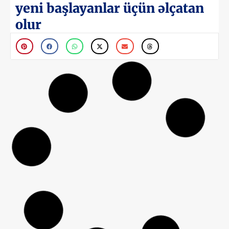
olur
Az élő cashback előnyei a
Magyar Online Casino
világában
Magyar Online Casino
élmények 2026: legjobb
játékok és bónuszok