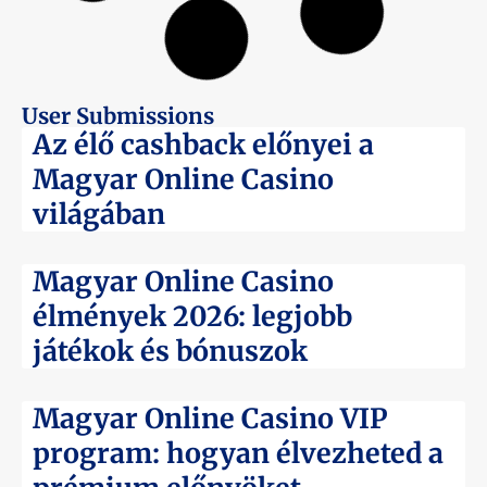
Magyar Online Casino VIP
program: hogyan élvezheted a
prémium előnyöket
Een beginnersgids voor casino
bonussen: zo claim je jouw
voordelen
Unlocking fast payouts at
Online Pokies NZ: A