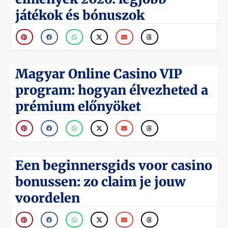
játékok és bónuszok
Magyar Online Casino VIP
program: hogyan élvezheted a
prémium előnyöket
Een beginnersgids voor casino
bonussen: zo claim je jouw
voordelen