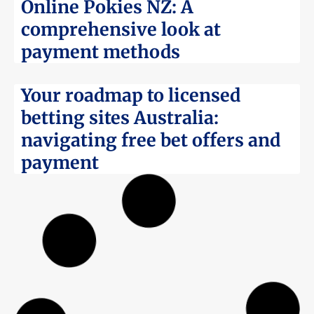
Online Pokies NZ: A
comprehensive look at
payment methods
Your roadmap to licensed
betting sites Australia:
navigating free bet offers and
payment