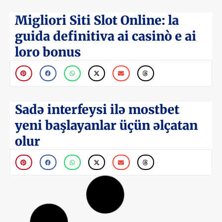
Migliori Siti Slot Online: la
guida definitiva ai casinò e ai
loro bonus
Sadə interfeysi ilə mostbet
yeni başlayanlar üçün əlçatan
olur