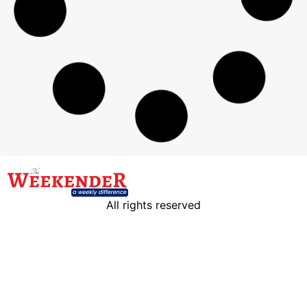
All rights reserved