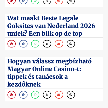
Wat maakt Beste Legale
Goksites van Nederland 2026
uniek? Een blik op de top
Hogyan válassz megbízható
Magyar Online Casino-t:
tippek és tanácsok a
kezdőknek
Bästa betting utan svensk