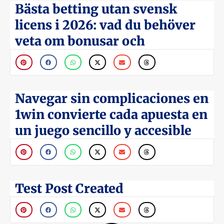
licens i 2026: vad du behöver
veta om bonusar och
Navegar sin complicaciones en
1win convierte cada apuesta en
un juego sencillo y accesible
Test Post Created