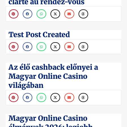
Test Post Created
Az élő cashback előnyei a
Magyar Online Casino
világában
Magyar Online Casino
élmények 2026: legjobb
játékok és bónuszok