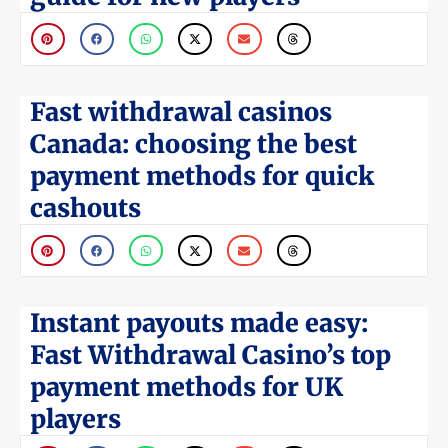
Fast withdrawal casinos
Canada: choosing the best
payment methods for quick
cashouts
Instant payouts made easy:
Fast Withdrawal Casino’s top
payment methods for UK
players