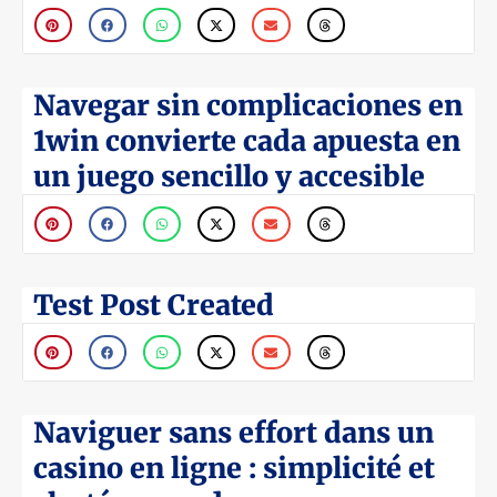
Navegar sin complicaciones en
1win convierte cada apuesta en
un juego sencillo y accesible
Test Post Created
Naviguer sans effort dans un
casino en ligne : simplicité et
clarté au rendez-vous