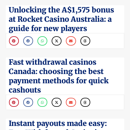
Unlocking the A$1,575 bonus
at Rocket Casino Australia: a
guide for new players
Fast withdrawal casinos
Canada: choosing the best
payment methods for quick
cashouts
Instant payouts made easy:
Fast Withdrawal Casino’s top