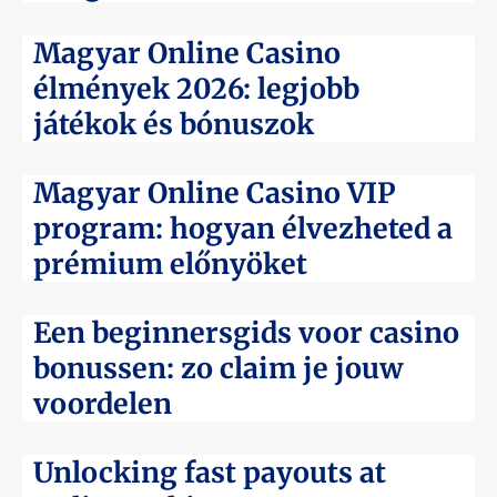
Magyar Online Casino-t:
tippek és tanácsok a
kezdőknek
Bästa betting utan svensk
licens i 2026: vad du behöver
veta om bonusar och
Navegar sin complicaciones en
1win convierte cada apuesta en
un juego sencillo y accesible