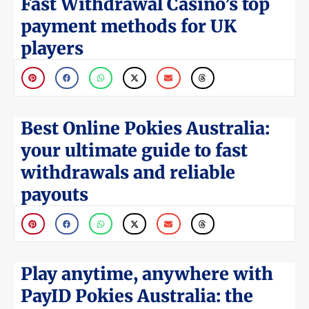
Magyar Online Casino
világában
Magyar Online Casino
élmények 2026: legjobb
játékok és bónuszok
Magyar Online Casino VIP
program: hogyan élvezheted a
prémium előnyöket