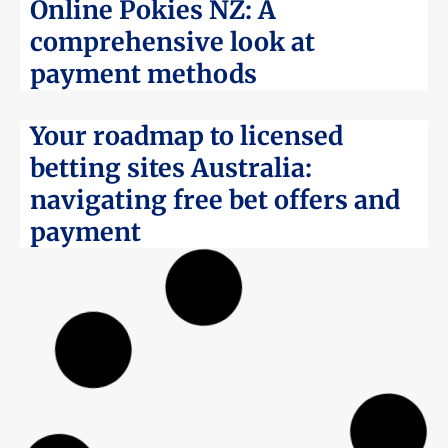
Test Post Created
Migliori Siti Slot Online: la
guida definitiva ai casinò e ai
loro bonus
Sadə interfeysi ilə mostbet
yeni başlayanlar üçün əlçatan