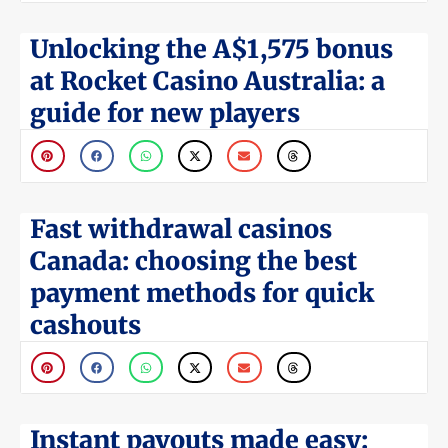
Unlocking the A$1,575 bonus
at Rocket Casino Australia: a
guide for new players
Fast withdrawal casinos
Canada: choosing the best
payment methods for quick
cashouts
Instant payouts made easy: