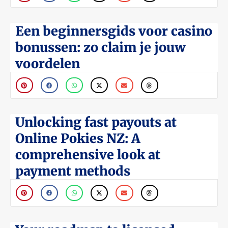
Een beginnersgids voor casino
bonussen: zo claim je jouw
voordelen
Unlocking fast payouts at
Online Pokies NZ: A
comprehensive look at
payment methods
Your roadmap to licensed