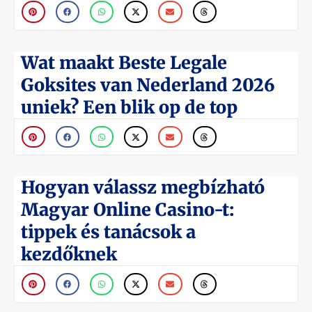
Wat maakt Beste Legale
Goksites van Nederland 2026
uniek? Een blik op de top
Hogyan válassz megbízható
Magyar Online Casino-t:
tippek és tanácsok a
kezdőknek