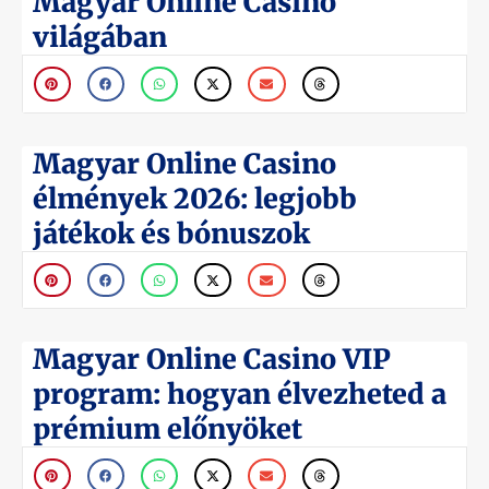
világában
Magyar Online Casino
élmények 2026: legjobb
játékok és bónuszok
Magyar Online Casino VIP
program: hogyan élvezheted a
prémium előnyöket