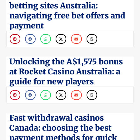
betting sites Australia:
navigating free bet offers and
payment
Unlocking the A$1,575 bonus
at Rocket Casino Australia: a
guide for new players
Fast withdrawal casinos
Canada: choosing the best
payment methods for quick