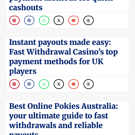
cashouts
Instant payouts made easy:
Fast Withdrawal Casino’s top
payment methods for UK
players
Best Online Pokies Australia:
your ultimate guide to fast
withdrawals and reliable
payouts