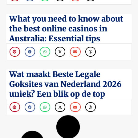
What you need to know about
the best online casinos in
Australia: Essential tips
Wat maakt Beste Legale
Goksites van Nederland 2026
uniek? Een blik op de top
Spins Of Glory Casino – Vše o