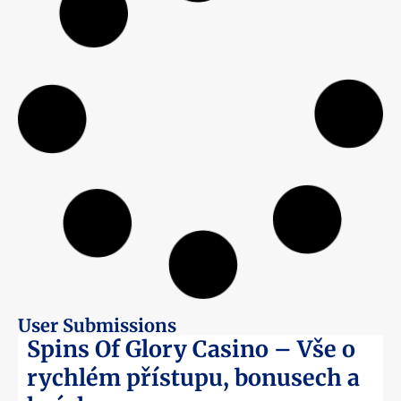
rychlém přístupu, bonusech a
hrách
Miksi valita Incaspin Casino:
erinomaiset bonukset ja
jatkuva tuki
Aquaspins Casino Jackpots:
Wie du die höchsten Gewinne
erzielst