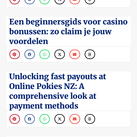
Een beginnersgids voor casino
bonussen: zo claim je jouw
voordelen
Unlocking fast payouts at
Online Pokies NZ: A
comprehensive look at
payment methods
Your roadmap to licensed