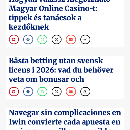
Magyar Online Casino-t:
tippek és tanácsok a
kezdőknek
Bästa betting utan svensk
licens i 2026: vad du behöver
veta om bonusar och
Navegar sin complicaciones en
1win convierte cada apuesta en
un juego sencillo y accesible