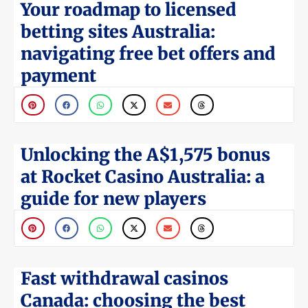
betting sites Australia:
navigating free bet offers and
payment
Unlocking the A$1,575 bonus
at Rocket Casino Australia: a
guide for new players
Fast withdrawal casinos
Canada: choosing the best
payment methods for quick