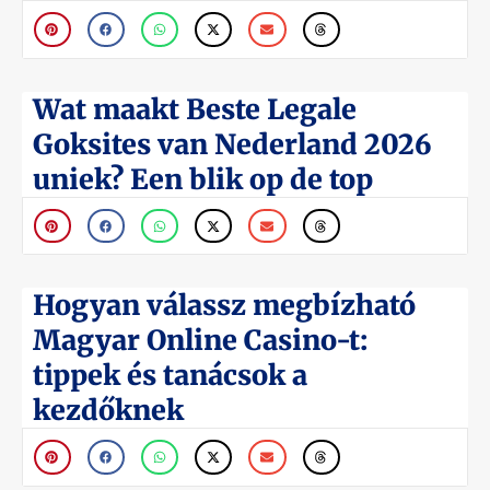
Wat maakt Beste Legale
Goksites van Nederland 2026
uniek? Een blik op de top
Hogyan válassz megbízható
Magyar Online Casino-t:
tippek és tanácsok a
kezdőknek