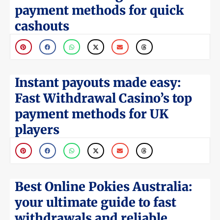
cashouts
Instant payouts made easy:
Fast Withdrawal Casino’s top
payment methods for UK
players
Best Online Pokies Australia:
your ultimate guide to fast
withdrawals and reliable
payouts