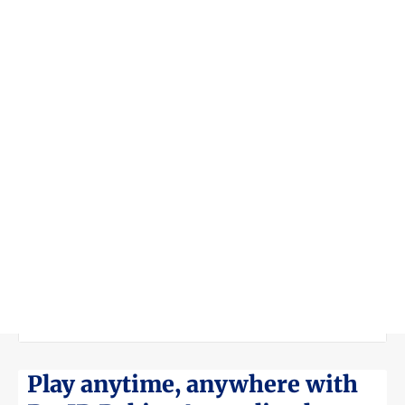
Fast Withdrawal Casino’s top
payment methods for UK
players
Best Online Pokies Australia:
your ultimate guide to fast
withdrawals and reliable
payouts
Play anytime, anywhere with
PayID Pokies Australia: the