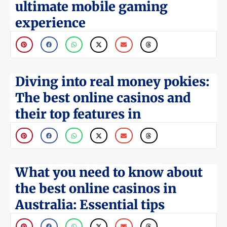
Een beginnersgids voor casino
bonussen: zo claim je jouw
voordelen
Unlocking fast payouts at
Online Pokies NZ: A
comprehensive look at
payment methods