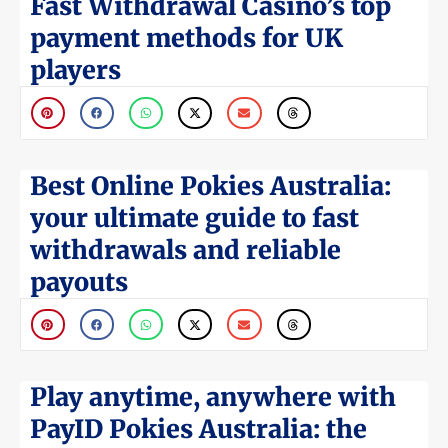
Magyar Online Casino
világában
Magyar Online Casino
élmények 2026: legjobb
játékok és bónuszok
Magyar Online Casino VIP
program: hogyan élvezheted a
prémium előnyöket