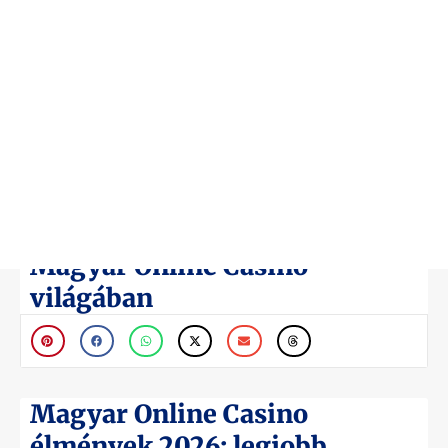
ultimate mobile gaming
experience
Diving into real money pokies:
The best online casinos and
their top features in
What you need to know about
the best online casinos in
Australia: Essential tips