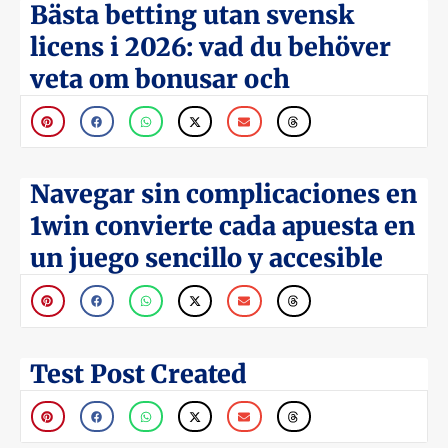
payment methods for quick
cashouts
Instant payouts made easy:
Fast Withdrawal Casino’s top
payment methods for UK
players
Best Online Pokies Australia:
your ultimate guide to fast
withdrawals and reliable