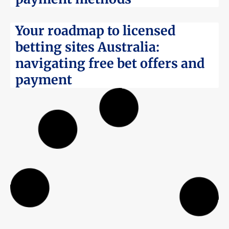
User Submissions
Az élő cashback előnyei a
Magyar Online Casino
világában
Magyar Online Casino
élmények 2026: legjobb
játékok és bónuszok
Magyar Online Casino VIP
program: hogyan élvezheted a
prémium előnyöket