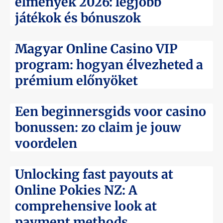
Sadə interfeysi ilə mostbet
yeni başlayanlar üçün əlçatan
olur