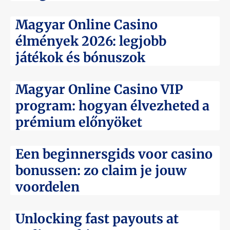
Hogyan válassz megbízható
Magyar Online Casino-t:
tippek és tanácsok a
kezdőknek
Bästa betting utan svensk
licens i 2026: vad du behöver
veta om bonusar och