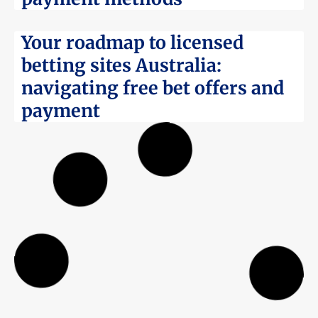
User Submissions
Az élő cashback előnyei a
Magyar Online Casino
világában
Magyar Online Casino
élmények 2026: legjobb
játékok és bónuszok
Magyar Online Casino VIP