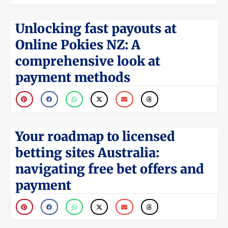
Bästa betting utan svensk
licens i 2026: vad du behöver
veta om bonusar och
Navegar sin complicaciones en
1win convierte cada apuesta en
un juego sencillo y accesible