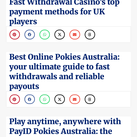
Az élő cashback előnyei a
Magyar Online Casino
világában
Magyar Online Casino
élmények 2026: legjobb
játékok és bónuszok
Magyar Online Casino VIP
program: hogyan élvezheted a