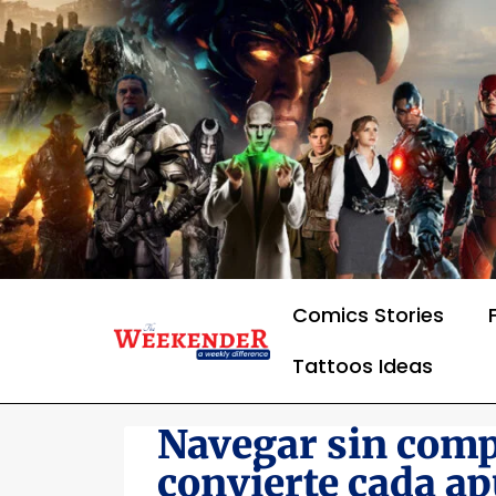
Comics Stories
Tattoos Ideas
Navegar sin comp
convierte cada ap