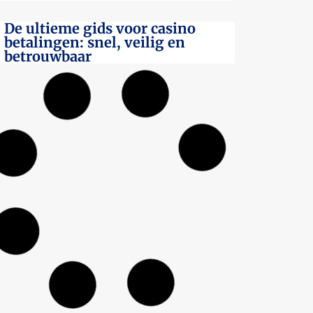
De ultieme gids voor casino
betalingen: snel, veilig en
betrouwbaar
Navegar sin complicaciones
en 1win convierte cada
apuesta en un juego sencillo y
accesible
Test Post Created
Migliori Siti Slot Online: la
guida definitiva ai casinò e ai
loro bonus
Sadə interfeysi ilə mostbet
yeni başlayanlar üçün əlçatan
olur