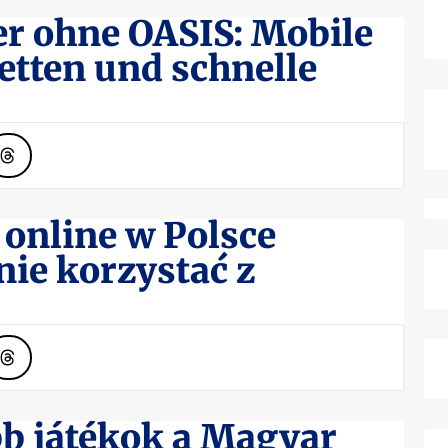
er ohne OASIS: Mobile
etten und schnelle
 online w Polsce
nie korzystać z
bb játékok a Magyar