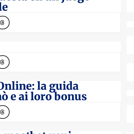
le
 Online: la guida
nò e ai loro bonus