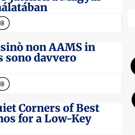
nálatában
asinò non AAMS in
us sono davvero
iet Corners of Best
os for a Low-Key