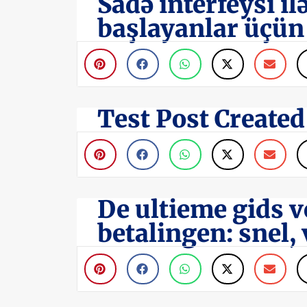
Sadə interfeysi i
başlayanlar üçün 
Test Post Created
De ultieme gids v
betalingen: snel,