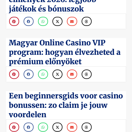
játékok és bónuszok
Magyar Online Casino VIP
program: hogyan élvezheted a
prémium előnyöket
Een beginnersgids voor casino
bonussen: zo claim je jouw
voordelen