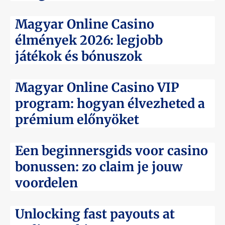
Magyar Online Casino
élmények 2026: legjobb
játékok és bónuszok
Magyar Online Casino VIP
program: hogyan élvezheted a
prémium előnyöket
Een beginnersgids voor casino
bonussen: zo claim je jouw
voordelen
Unlocking fast payouts at