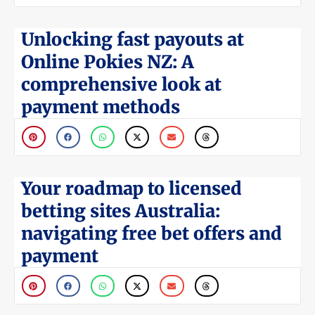
Unlocking fast payouts at
Online Pokies NZ: A
comprehensive look at
payment methods
Your roadmap to licensed
betting sites Australia:
navigating free bet offers and
payment