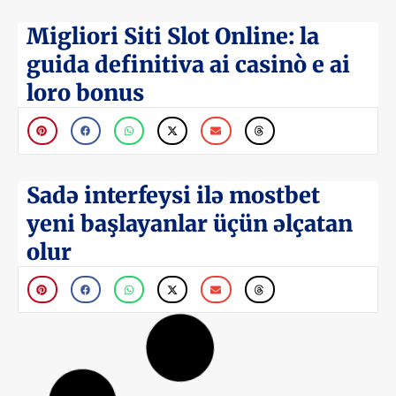
Migliori Siti Slot Online: la
guida definitiva ai casinò e ai
loro bonus
Sadə interfeysi ilə mostbet
yeni başlayanlar üçün əlçatan
olur