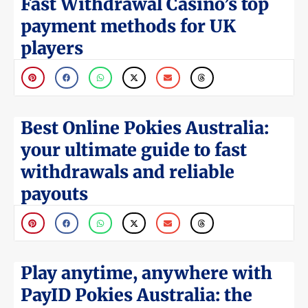
Fast Withdrawal Casino’s top
payment methods for UK
players
Best Online Pokies Australia:
your ultimate guide to fast
withdrawals and reliable
payouts
Play anytime, anywhere with
PayID Pokies Australia: the