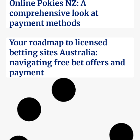
Online Pokies NZ: A
comprehensive look at
payment methods
Your roadmap to licensed
betting sites Australia:
navigating free bet offers and
payment