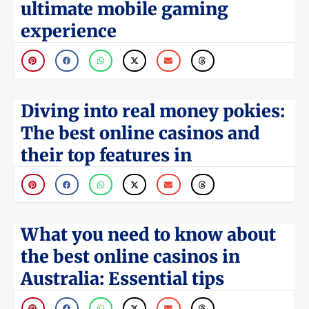
ultimate mobile gaming
experience
Diving into real money pokies:
The best online casinos and
their top features in
What you need to know about
the best online casinos in
Australia: Essential tips