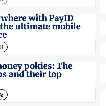
ywhere with PayID
 the ultimate mobile
ce
 money pokies: The
os and their top