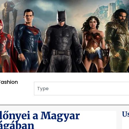
Fashion
előnyei a Magyar
U
lágában