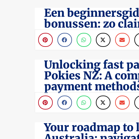
Een beginnersgid
bonussen: zo cla
Unlocking fast pa
Pokies NZ: A com
payment method
Your roadmap to l
Australia: navigat