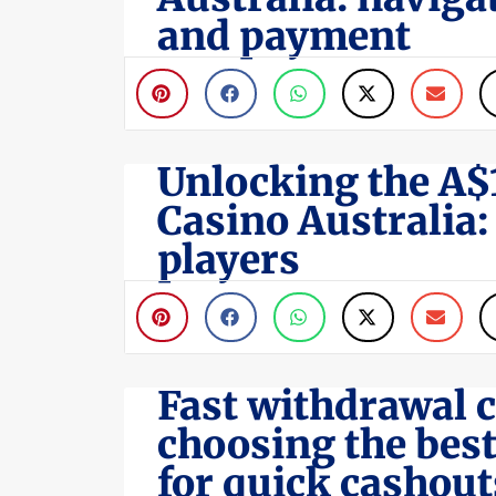
and payment
Unlocking the A$
Casino Australia:
players
Fast withdrawal 
choosing the be
for quick cashout