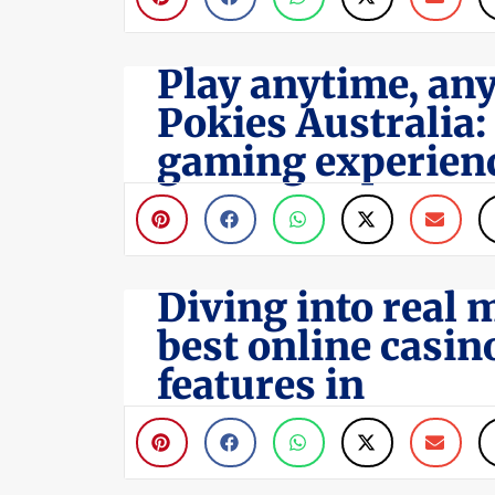
Play anytime, an
Pokies Australia:
gaming experien
Diving into real
best online casin
features in