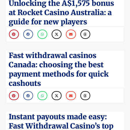
at Rocket Casino Australia: a
guide for new players
Fast withdrawal casinos
Canada: choosing the best
payment methods for quick
cashouts
Instant payouts made easy:
Fast Withdrawal Casino’s top
payment methods for UK