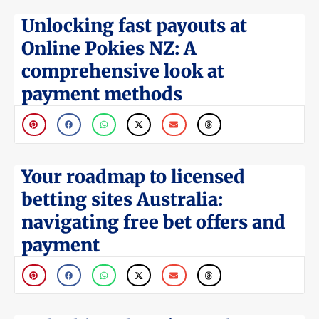
Unlocking fast payouts at
Online Pokies NZ: A
comprehensive look at
payment methods
Your roadmap to licensed
betting sites Australia:
navigating free bet offers and
payment
Unlocking the A$1,575 bonus