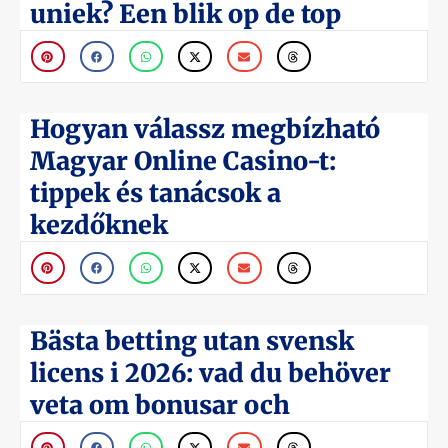
Hogyan válassz megbízható
Magyar Online Casino-t:
tippek és tanácsok a
kezdőknek
Bästa betting utan svensk
licens i 2026: vad du behöver
veta om bonusar och