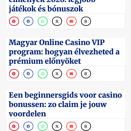
Wat maakt Beste Legale
Goksites van Nederland 2026
uniek? Een blik op de top
Hogyan válassz megbízható
Magyar Online Casino-t:
tippek és tanácsok a
kezdőknek