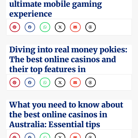
Een beginnersgids voor casino
bonussen: zo claim je jouw
voordelen
Unlocking fast payouts at
Online Pokies NZ: A
comprehensive look at
payment methods