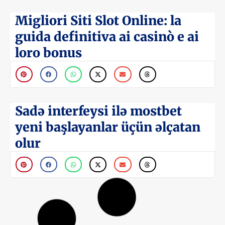
payouts
Play anytime, anywhere with
PayID Pokies Australia: the
ultimate mobile gaming
experience
Diving into real money pokies:
The best online casinos and
their top features in