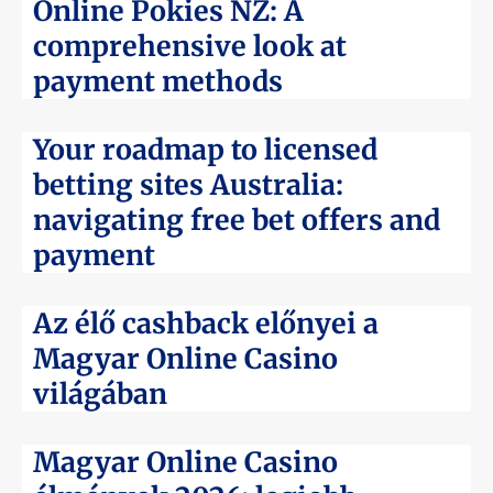
Test Post Created
Migliori Siti Slot Online: la
guida definitiva ai casinò e ai
loro bonus
Sadə interfeysi ilə mostbet
yeni başlayanlar üçün əlçatan