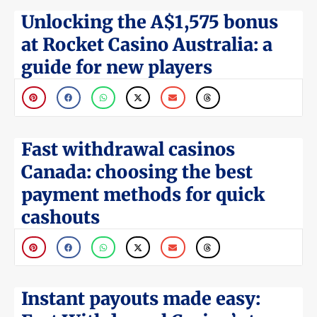
Migliori Siti Slot Online: la
guida definitiva ai casinò e ai
loro bonus
Sadə interfeysi ilə mostbet
yeni başlayanlar üçün əlçatan
olur
Az élő cashback előnyei a