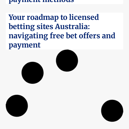
User Submissions
Az élő cashback előnyei a
Magyar Online Casino
világában
Magyar Online Casino
élmények 2026: legjobb
játékok és bónuszok
Magyar Online Casino VIP
program: hogyan élvezheted a
prémium előnyöket