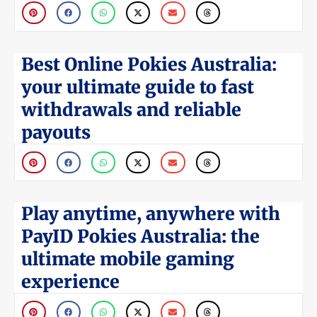
Best Online Pokies Australia:
your ultimate guide to fast
withdrawals and reliable
payouts
Play anytime, anywhere with
PayID Pokies Australia: the
ultimate mobile gaming
experience