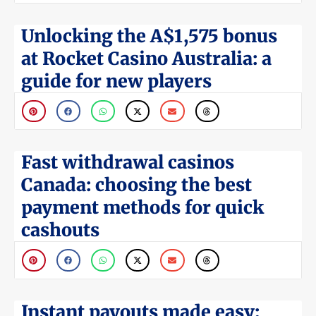
Unlocking the A$1,575 bonus
at Rocket Casino Australia: a
guide for new players
Fast withdrawal casinos
Canada: choosing the best
payment methods for quick
cashouts
Instant payouts made easy:
Fast Withdrawal Casino’s top