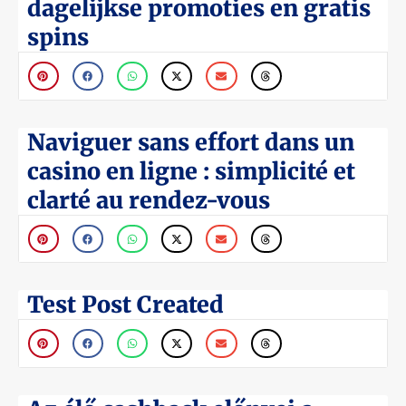
spins
Naviguer sans effort dans un
casino en ligne : simplicité et
clarté au rendez-vous
Test Post Created
Az élő cashback előnyei a