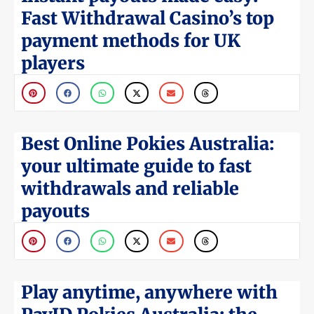
payment methods for UK
players
Best Online Pokies Australia:
your ultimate guide to fast
withdrawals and reliable
payouts
Play anytime, anywhere with
PayID Pokies Australia: the