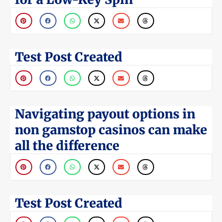
Test Post Created
Navigating payout options in
non gamstop casinos can make
all the difference
Test Post Created