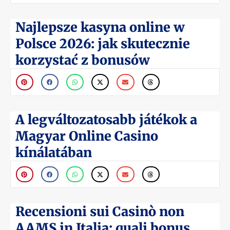
Najlepsze kasyna online w
Polsce 2026: jak skutecznie
korzystać z bonusów
A legváltozatosabb játékok a
Magyar Online Casino
kínálatában
Recensioni sui Casinò non
AAMS in Italia: quali bonus
sono davvero convenienti?