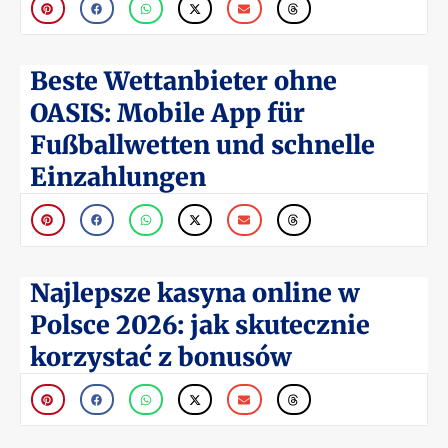
Beste Wettanbieter ohne
OASIS: Mobile App für
Fußballwetten und schnelle
Einzahlungen
Najlepsze kasyna online w
Polsce 2026: jak skutecznie
korzystać z bonusów
A legváltozatosabb játékok a