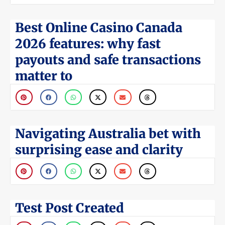
Best Online Casino Canada
2026 features: why fast
payouts and safe transactions
matter to
Navigating Australia bet with
surprising ease and clarity
Test Post Created