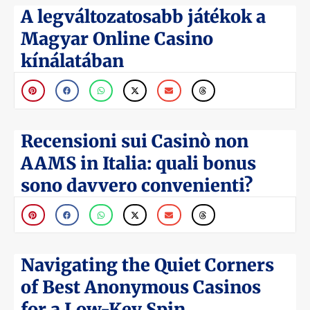
Magyar Online Casino
kínálatában
Recensioni sui Casinò non
AAMS in Italia: quali bonus
sono davvero convenienti?
Navigating the Quiet Corners
of Best Anonymous Casinos
for a Low-Key Spin