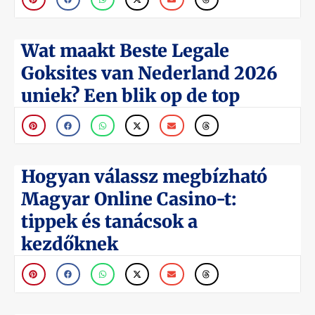
Your roadmap to licensed
betting sites Australia:
navigating free bet offers and
payment
Unlocking the A$1,575 bonus
at Rocket Casino Australia: a
guide for new players
Fast withdrawal casinos
Canada: choosing the best