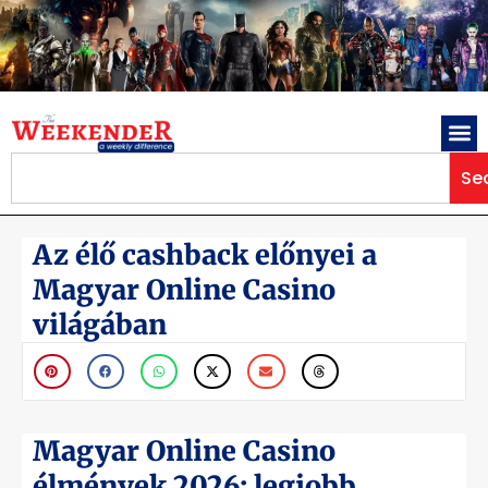
ultimate mobile gaming
experience
Diving into real money pokies:
The best online casinos and
their top features in
What you need to know about
the best online casinos in
Australia: Essential tips