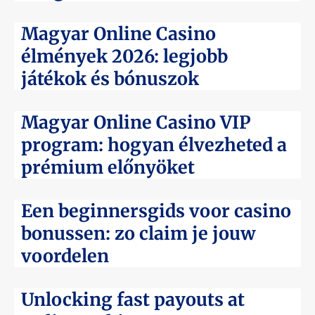
Magyar Online Casino-t:
tippek és tanácsok a
kezdőknek
Bästa betting utan svensk
licens i 2026: vad du behöver
veta om bonusar och
Navegar sin complicaciones en
1win convierte cada apuesta en
un juego sencillo y accesible