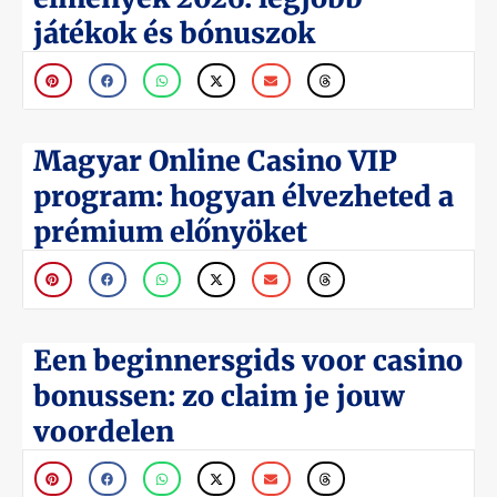
Wat maakt Beste Legale
Goksites van Nederland 2026
uniek? Een blik op de top
Hogyan válassz megbízható
Magyar Online Casino-t:
tippek és tanácsok a
kezdőknek