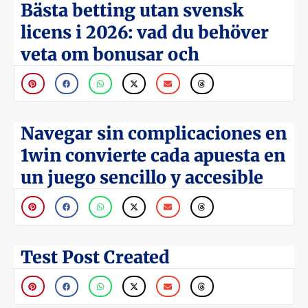
payment methods for quick
cashouts
Instant payouts made easy:
Fast Withdrawal Casino’s top
payment methods for UK
players
Best Online Pokies Australia:
your ultimate guide to fast
withdrawals and reliable