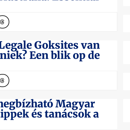
Legale Goksites van
niek? Een blik op de
megbízható Magyar
tippek és tanácsok a