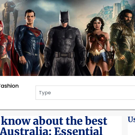
Fashion
 know about the best
U
 Australia: Essential