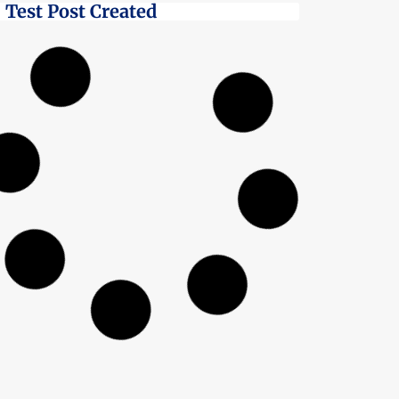
Test Post Created