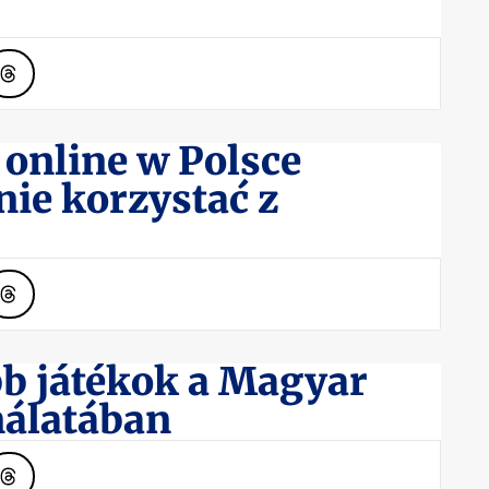
 online w Polsce
nie korzystać z
bb játékok a Magyar
nálatában