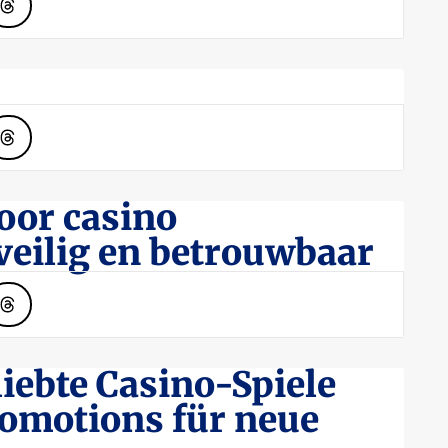
oor casino
 veilig en betrouwbaar
iebte Casino-Spiele
romotions für neue