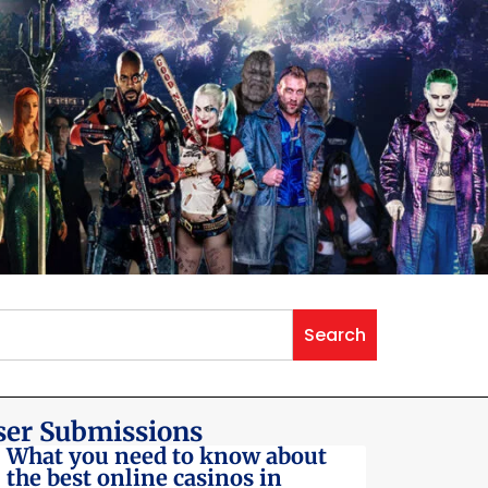
Search
ser Submissions
What you need to know about
the best online casinos in