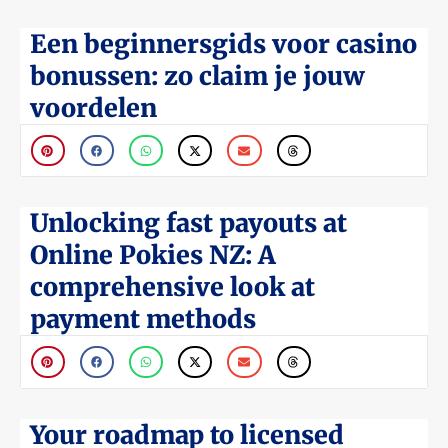
Een beginnersgids voor casino
bonussen: zo claim je jouw
voordelen
Unlocking fast payouts at
Online Pokies NZ: A
comprehensive look at
payment methods
Your roadmap to licensed