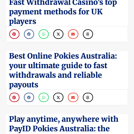
Fast Withdrawal Casino’s top
payment methods for UK
players
Best Online Pokies Australia:
your ultimate guide to fast
withdrawals and reliable
payouts
Play anytime, anywhere with
PayID Pokies Australia: the