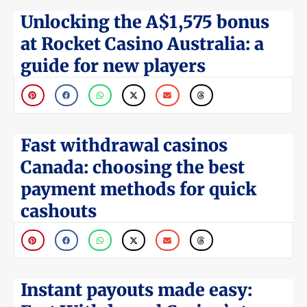
Unlocking the A$1,575 bonus
at Rocket Casino Australia: a
guide for new players
Fast withdrawal casinos
Canada: choosing the best
payment methods for quick
cashouts
Instant payouts made easy: