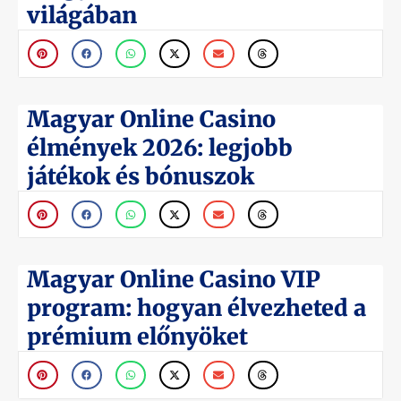
világában
Magyar Online Casino
élmények 2026: legjobb
játékok és bónuszok
Magyar Online Casino VIP
program: hogyan élvezheted a
prémium előnyöket