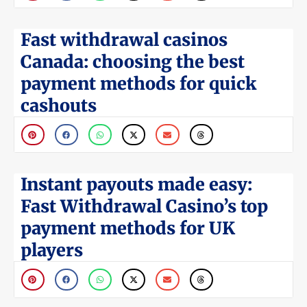
Fast withdrawal casinos
Canada: choosing the best
payment methods for quick
cashouts
Instant payouts made easy:
Fast Withdrawal Casino’s top
payment methods for UK
players