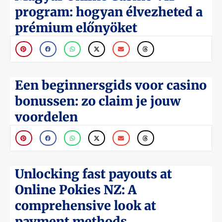
program: hogyan élvezheted a
prémium előnyöket
Een beginnersgids voor casino
bonussen: zo claim je jouw
voordelen
Unlocking fast payouts at
Online Pokies NZ: A
comprehensive look at
payment methods