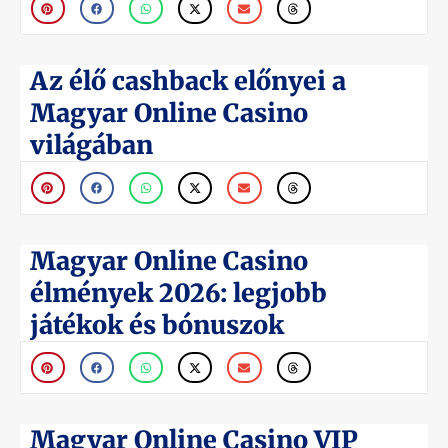
Az élő cashback előnyei a
Magyar Online Casino
világában
Magyar Online Casino
élmények 2026: legjobb
játékok és bónuszok
Magyar Online Casino VIP