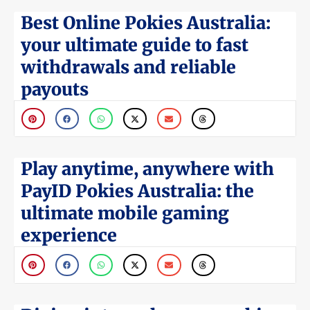
Best Online Pokies Australia:
your ultimate guide to fast
withdrawals and reliable
payouts
Play anytime, anywhere with
PayID Pokies Australia: the
ultimate mobile gaming
experience