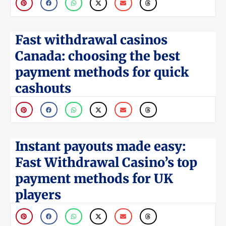
Fast withdrawal casinos
Canada: choosing the best
payment methods for quick
cashouts
Instant payouts made easy:
Fast Withdrawal Casino’s top
payment methods for UK
players