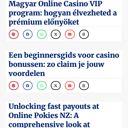
program: hogyan élvezheted a
prémium előnyöket
Een beginnersgids voor casino
bonussen: zo claim je jouw
voordelen
Unlocking fast payouts at
Online Pokies NZ: A
comprehensive look at
payment methods