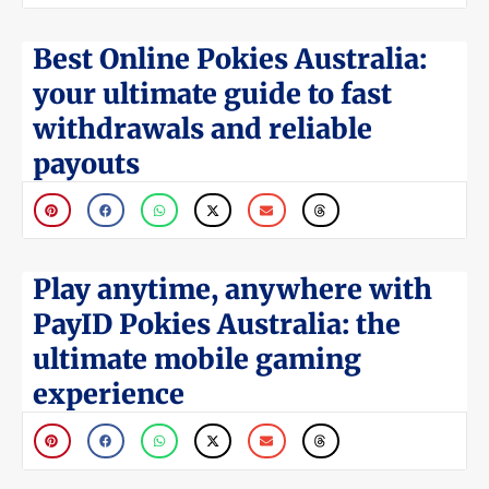
Best Online Pokies Australia:
your ultimate guide to fast
withdrawals and reliable
payouts
Play anytime, anywhere with
PayID Pokies Australia: the
ultimate mobile gaming
experience