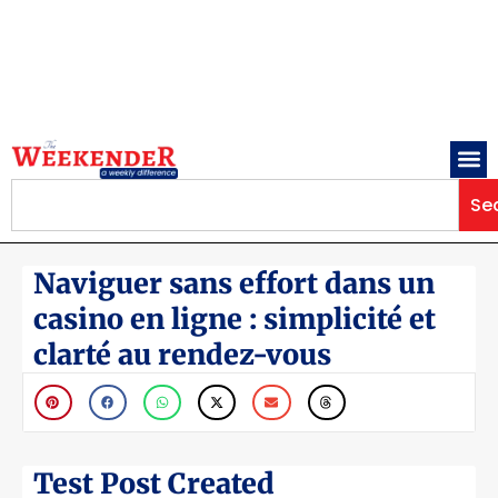
Test Post Created
Naviguer sans effort dans un
casino en ligne : simplicité et
clarté au rendez-vous
Test Post Created