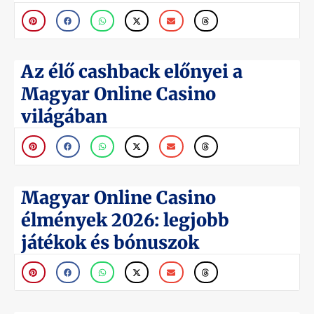
Az élő cashback előnyei a
Magyar Online Casino
világában
Magyar Online Casino
élmények 2026: legjobb
játékok és bónuszok
Magyar Online Casino VIP