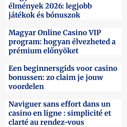
élmények 2026: legjobb
játékok és bónuszok
Magyar Online Casino VIP
program: hogyan élvezheted a
prémium előnyöket
Een beginnersgids voor casino
bonussen: zo claim je jouw
voordelen
Naviguer sans effort dans un
casino en ligne : simplicité et
clarté au rendez-vous