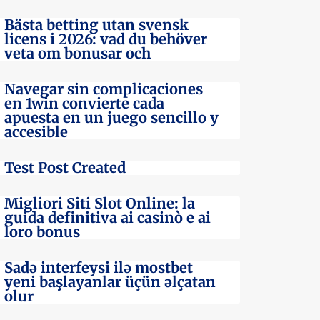
Bästa betting utan svensk
licens i 2026: vad du behöver
veta om bonusar och
Navegar sin complicaciones
en 1win convierte cada
apuesta en un juego sencillo y
accesible
Test Post Created
Migliori Siti Slot Online: la
guida definitiva ai casinò e ai
loro bonus
Sadə interfeysi ilə mostbet
yeni başlayanlar üçün əlçatan
olur