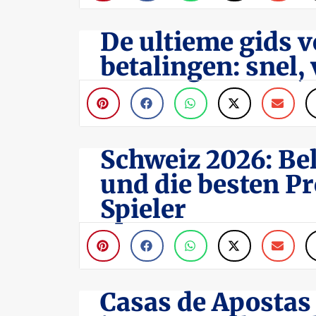
De ultieme gids v
betalingen: snel,
Schweiz 2026: Bel
und die besten P
Spieler
Casas de Apostas