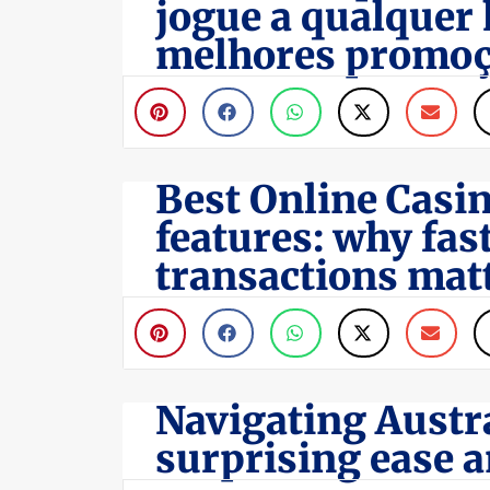
jogue a qualquer
melhores promoç
Best Online Casi
features: why fas
transactions matt
Navigating Austra
surprising ease a