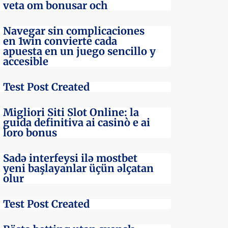
veta om bonusar och
Navegar sin complicaciones
en 1win convierte cada
apuesta en un juego sencillo y
accesible
Test Post Created
Migliori Siti Slot Online: la
guida definitiva ai casinò e ai
loro bonus
Sadə interfeysi ilə mostbet
yeni başlayanlar üçün əlçatan
olur
Test Post Created