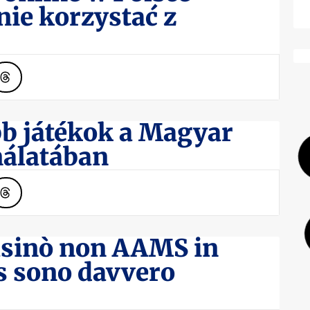
nie korzystać z
bb játékok a Magyar
nálatában
asinò non AAMS in
us sono davvero