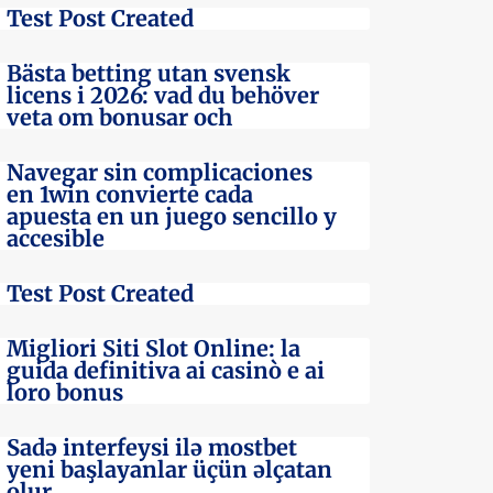
Test Post Created
Bästa betting utan svensk
licens i 2026: vad du behöver
veta om bonusar och
Navegar sin complicaciones
en 1win convierte cada
apuesta en un juego sencillo y
accesible
Test Post Created
Migliori Siti Slot Online: la
guida definitiva ai casinò e ai
loro bonus
Sadə interfeysi ilə mostbet
yeni başlayanlar üçün əlçatan
olur