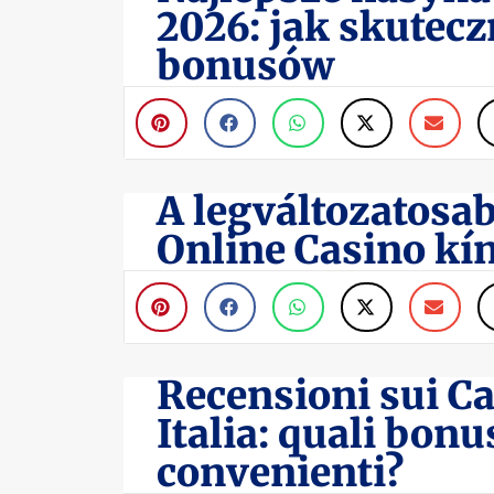
2026: jak skutecz
bonusów
A legváltozatosa
Online Casino kí
Recensioni sui C
Italia: quali bon
convenienti?