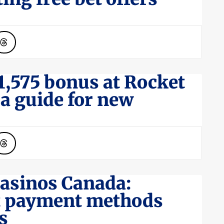
1,575 bonus at Rocket
 a guide for new
casinos Canada:
st payment methods
s