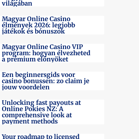
világában
Magyar Online Casino
élmények 2026: legjobb
játékok és bónuszok
Magyar Online Casino VIP
program: hogyan élvezheted
a prémium előnyöket
Een beginnersgids voor
casino bonussen: zo claim je
jouw voordelen
Unlocking fast payouts at
Online Pokies NZ: A
comprehensive look at
payment methods
Your roadmap to licensed