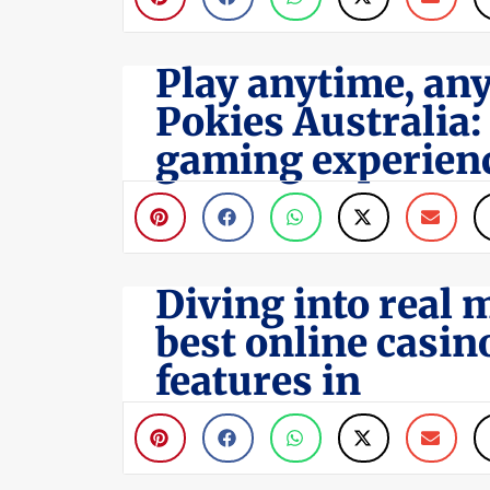
Play anytime, an
Pokies Australia:
gaming experien
Diving into real
best online casin
features in