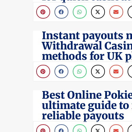
Instant payouts 
Withdrawal Casin
methods for UK p
Best Online Pokie
ultimate guide to
reliable payouts