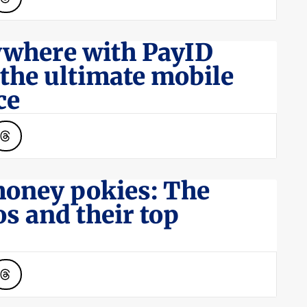
ywhere with PayID
 the ultimate mobile
ce
 money pokies: The
os and their top