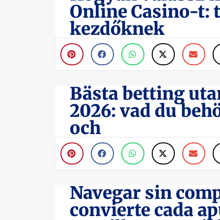
Online Casino-t: 
kezdőknek
Bästa betting uta
2026: vad du beh
och
Navegar sin comp
convierte cada ap