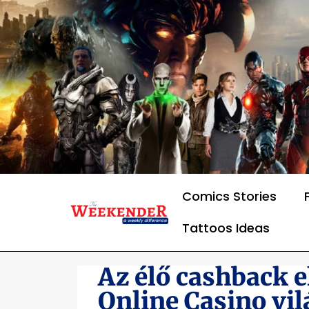
Comics Stories
Tattoos Ideas
Az élő cashback 
Online Casino vi