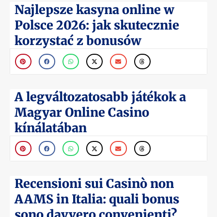
Najlepsze kasyna online w
Polsce 2026: jak skutecznie
korzystać z bonusów
A legváltozatosabb játékok a
Magyar Online Casino
kínálatában
Recensioni sui Casinò non
AAMS in Italia: quali bonus
sono davvero convenienti?