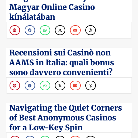
Magyar Online Casino
kínálatában
Recensioni sui Casinò non
AAMS in Italia: quali bonus
sono davvero convenienti?
Navigating the Quiet Corners
of Best Anonymous Casinos
for a Low-Key Spin