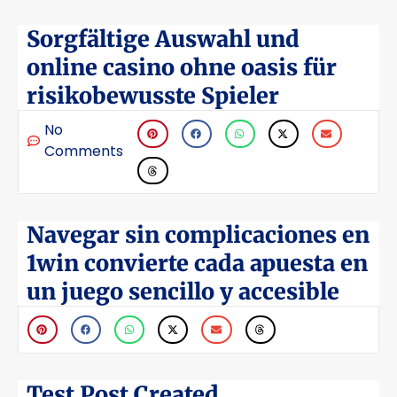
Sorgfältige Auswahl und
online casino ohne oasis für
risikobewusste Spieler
No
Comments
Navegar sin complicaciones en
1win convierte cada apuesta en
un juego sencillo y accesible
Test Post Created