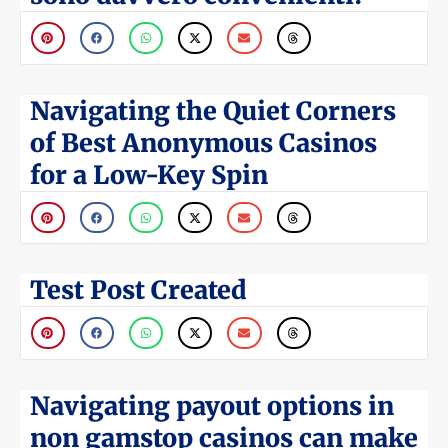
Navigating the Quiet Corners
of Best Anonymous Casinos
for a Low-Key Spin
Test Post Created
Navigating payout options in
non gamstop casinos can make