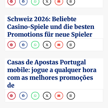
Schweiz 2026: Beliebte
Casino-Spiele und die besten
Promotions für neue Spieler
Casas de Apostas Portugal
mobile: jogue a qualquer hora
com as melhores promoções
de