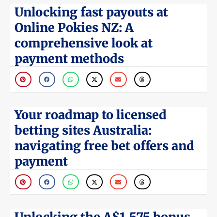
Unlocking fast payouts at
Online Pokies NZ: A
comprehensive look at
payment methods
Your roadmap to licensed
betting sites Australia:
navigating free bet offers and
payment