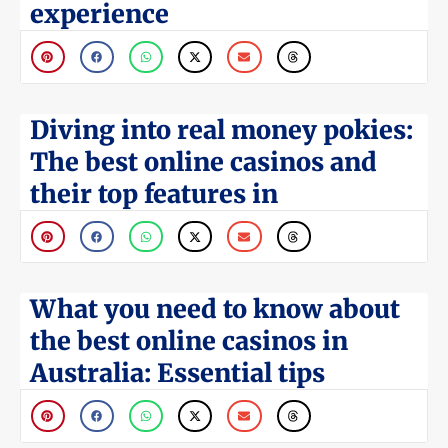
experience
Diving into real money pokies:
The best online casinos and
their top features in
What you need to know about
the best online casinos in
Australia: Essential tips