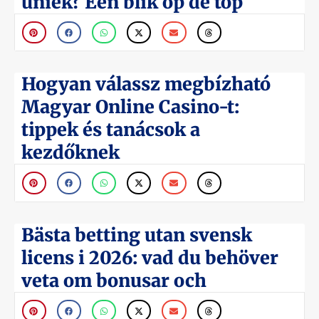
uniek? Een blik op de top
Hogyan válassz megbízható
Magyar Online Casino-t:
tippek és tanácsok a
kezdőknek
Bästa betting utan svensk
licens i 2026: vad du behöver
veta om bonusar och