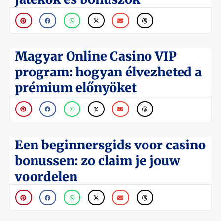
Magyar Online Casino VIP
program: hogyan élvezheted a
prémium előnyöket
Een beginnersgids voor casino
bonussen: zo claim je jouw
voordelen