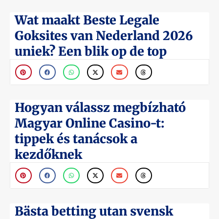
Wat maakt Beste Legale
Goksites van Nederland 2026
uniek? Een blik op de top
Hogyan válassz megbízható
Magyar Online Casino-t:
tippek és tanácsok a
kezdőknek
Bästa betting utan svensk