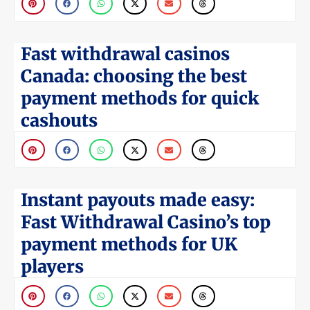
Fast withdrawal casinos
Canada: choosing the best
payment methods for quick
cashouts
Instant payouts made easy:
Fast Withdrawal Casino’s top
payment methods for UK
players