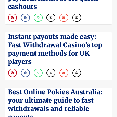
cashouts
Instant payouts made easy:
Fast Withdrawal Casino’s top
payment methods for UK
players
Best Online Pokies Australia:
your ultimate guide to fast
withdrawals and reliable
payouts