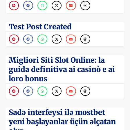
Test Post Created
Migliori Siti Slot Online: la
guida definitiva ai casinò e ai
loro bonus
Sadə interfeysi ilə mostbet
yeni başlayanlar üçün əlçatan