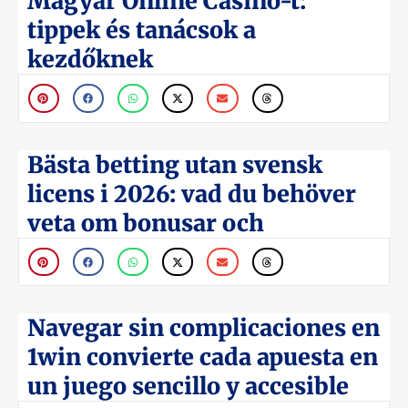
Magyar Online Casino-t:
tippek és tanácsok a
kezdőknek
Bästa betting utan svensk
licens i 2026: vad du behöver
veta om bonusar och
Navegar sin complicaciones en
1win convierte cada apuesta en
un juego sencillo y accesible