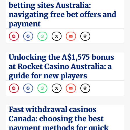
betting sites Australia:
navigating free bet offers and
payment
Unlocking the A$1,575 bonus
at Rocket Casino Australia: a
guide for new players
Fast withdrawal casinos
Canada: choosing the best
payment methods for quick