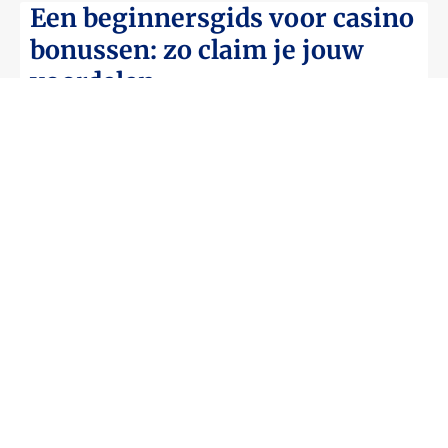
comprehensive look at
payment methods
Your roadmap to licensed
betting sites Australia:
navigating free bet offers and
payment
Unlocking the A$1,575 bonus
at Rocket Casino Australia: a
guide for new players