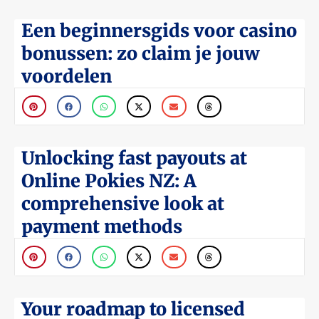
Een beginnersgids voor casino
bonussen: zo claim je jouw
voordelen
Unlocking fast payouts at
Online Pokies NZ: A
comprehensive look at
payment methods
Your roadmap to licensed