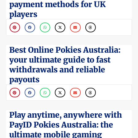
players
Best Online Pokies Australia:
your ultimate guide to fast
withdrawals and reliable
payouts
Play anytime, anywhere with
PayID Pokies Australia: the
ultimate mobile gaming
experience