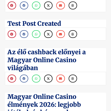
Test Post Created
Az élő cashback előnyei a
Magyar Online Casino
világában
Magyar Online Casino
élmények 2026: legjobb
játékok és bónuszok