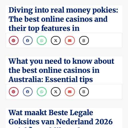
Diving into real money pokies:
The best online casinos and
their top features in
What you need to know about
the best online casinos in
Australia: Essential tips
Wat maakt Beste Legale
Goksites van Nederland 2026
uniek? Een blik op de top