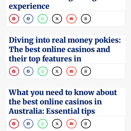
Diving into real money pokies:
The best online casinos and
their top features in
What you need to know about
the best online casinos in
Australia: Essential tips