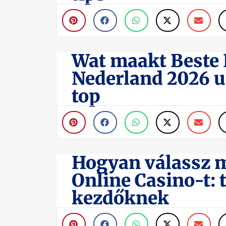
Wat maakt Beste 
Nederland 2026 u
top
Hogyan válassz 
Online Casino-t: 
kezdőknek