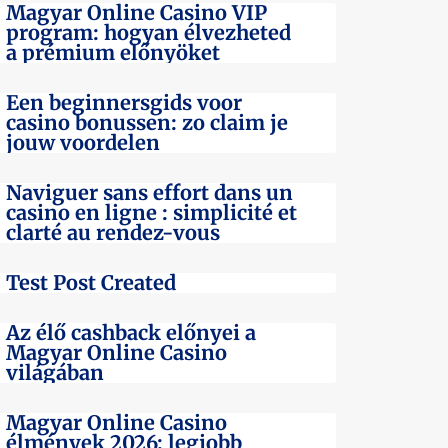
Magyar Online Casino VIP
program: hogyan élvezheted
a prémium előnyöket
Een beginnersgids voor
casino bonussen: zo claim je
jouw voordelen
Naviguer sans effort dans un
casino en ligne : simplicité et
clarté au rendez-vous
Test Post Created
Az élő cashback előnyei a
Magyar Online Casino
világában
Magyar Online Casino
élmények 2026: legjobb