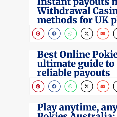
Instant payouts 
Withdrawal Casin
methods for UK p
Best Online Pokie
ultimate guide to
reliable payouts
Play anytime, an
Pokies Australia: