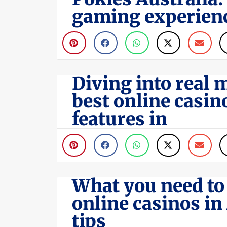
gaming experien
Diving into real
best online casin
features in
What you need to
online casinos in
tips