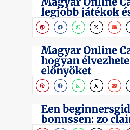
Magyar Online C
legjobb játékok 
Magyar Online C
hogyan élvezhet
előnyöket
Een beginnersgid
bonussen: zo cla