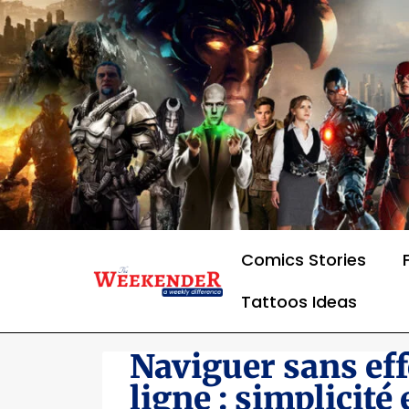
Comics Stories
Tattoos Ideas
Naviguer sans eff
ligne : simplicité