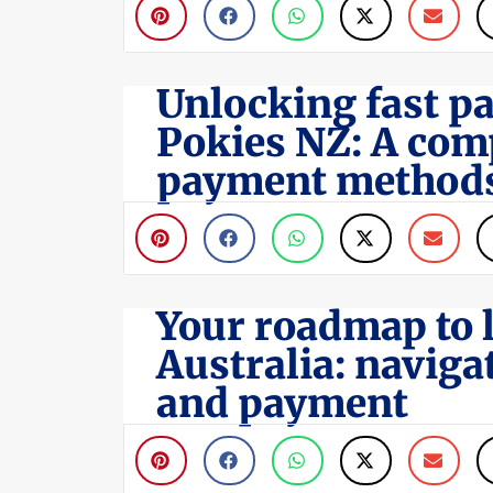
Unlocking fast pa
Pokies NZ: A com
payment method
Your roadmap to l
Australia: navigat
and payment