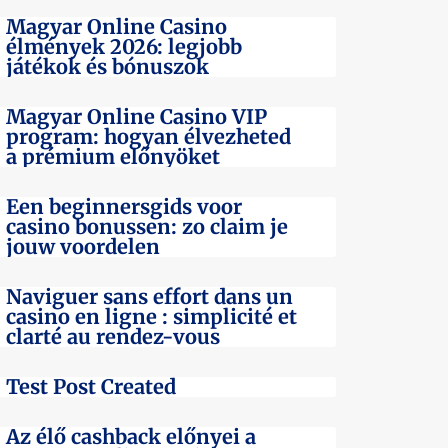
Magyar Online Casino
élmények 2026: legjobb
játékok és bónuszok
Magyar Online Casino VIP
program: hogyan élvezheted
a prémium előnyöket
Een beginnersgids voor
casino bonussen: zo claim je
jouw voordelen
Naviguer sans effort dans un
casino en ligne : simplicité et
clarté au rendez-vous
Test Post Created
Az élő cashback előnyei a